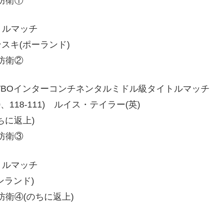
防衛①
トルマッチ
ビンスキ(ポーランド)
防衛②
WBOインターコンチネンタルミドル級タイトルマッチ
-110、118-111) ルイス・テイラー(英)
ちに返上)
防衛③
トルマッチ
ィンランド)
衛④(のちに返上)