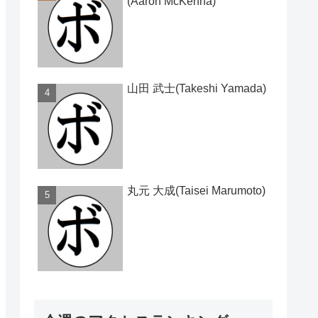
(Aaron McKenna)
山田 武士(Takeshi Yamada)
丸元 大成(Taisei Marumoto)