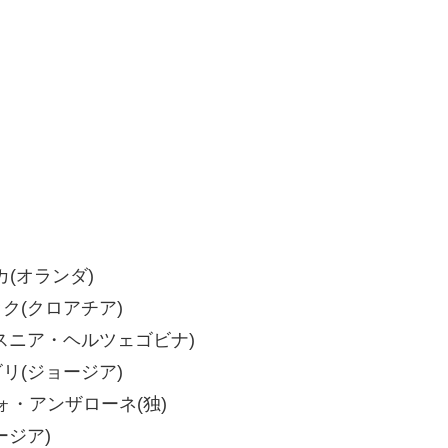
カ(オランダ)
ック(クロアチア)
(ボスニア・ヘルツェゴビナ)
ビリ(ジョージア)
ンツォ・アンザローネ(独)
ージア)