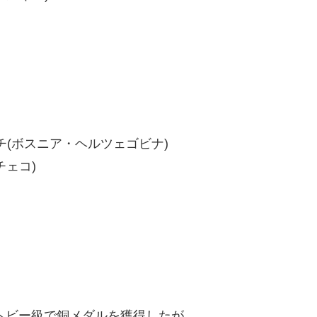
ビッチ(ボスニア・ヘルツェゴビナ)
チェコ)
権ヘビー級で銅メダルを獲得したが、