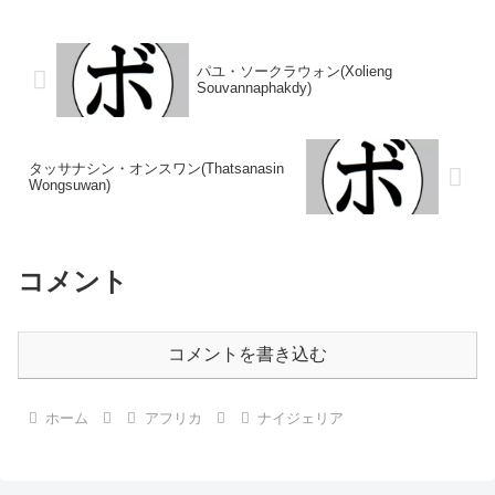
12日国籍：ナイジェリア戦績：
ミドル級王座コモンウェルス英
22戦19勝(8KO)2敗1分 【獲得タ
連...
イトル】WBCインター...
パユ・ソークラウォン(Xolieng
Souvannaphakdy)
タッサナシン・オンスワン(Thatsanasin
Wongsuwan)
コメント
コメントを書き込む
ホーム
アフリカ
ナイジェリア