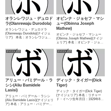
フ...
英...
オランレワジュ・デュロド
オビンナ・ジョセフ・マシ
ラ(Olanrewaju Durodola)
ュー(Obinna Joseph
Mathew)
オランレワジュ・デュロドラ
(Olanrewaju Durodola)(ナイジェ
オビンナ・ジョセフ・マシュー
リア) 本名：オランレワジュ・
(Obinna Joseph Mathew)(ナイジ
デュロドラ生年月日：1980年10
ェリア) 本名：オビンナ・ジョセ
月16日国籍：ナイジェリア戦
フ・マシュー生年月日：1988年8
績：61戦50勝(44KO)11敗 【獲得
月8日国籍：ナイジェリア戦績：
ナイジェリア
ナイジェリア
タイトル】 WABU西ア...
31戦28勝(27KO)3敗 【獲得タイ
トル】なし 【戦歴】20...
アリュー・バミデール・ラ
ディック・タイガー(Dick
シシ(Aliu Bamidele
Tiger)
Lasisi)
ディック・タイガー(Dick Tiger)
(ナイジェリア) 本名：リチャー
アリュー・バミデール・ラシシ
ド・イヘツ生年月日：1929年8月
(Aliu Bamidele Lasisi)(ナイジェリ
14日国籍：ナイジェリア戦績：
ア) 本名：アリュー・バミデー
82戦60勝(27KO)19敗3分 【獲得
ル・ラシシ生年月日：1990年6月
タイトル】コモンウェルス英連邦