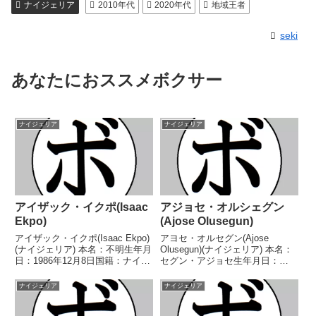
ナイジェリア
2010年代
2020年代
地域王者
seki
あなたにおススメボクサー
ナイジェリア
ナイジェリア
アイザック・イクポ(Isaac
アジョセ・オルシェグン
Ekpo)
(Ajose Olusegun)
アイザック・イクポ(Isaac Ekpo)
アヨセ・オルセグン(Ajose
(ナイジェリア) 本名：不明生年月
Olusegun)(ナイジェリア) 本名：
日：1986年12月8日国籍：ナイジ
セグン・アジョセ生年月日：
ェリア戦績：40戦33勝(26KO)7
1979年12月6日国籍：ナイジェリ
敗 【獲得タイトル】ナイジェリ
ア・英戦績：34戦32勝(14KO)2
ナイジェリア
ナイジェリア
アライトヘビー級王座西アフリカ
敗 【獲得タイトル】ナイジェリ
スーパーミドル級王座WBOア
アスーパーライト級王座BBBofC