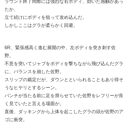
ラウンド終了間際には強烈な右ボディ、効いた感触があっ
たか、
立て続けにボディを狙って攻め込んだ。
しかしここはグラが柔らかく回避。
6R、緊張感高く進む展開の中、左ボディを突き刺す佐
野。
不意を突いてジャブをボディを撃ちながら飛び込んだグラ
に、バランスを崩した佐野。
スリップの裁定だが、ダウンとといられることもあり得そ
うなヒヤリとするシーン。
パンチが当たる前に足を滑らせていた佐野をレフリーが良
く見ていたと言える場面か。
直後、ダッキングから上体を起こしたグラの頭が佐野のア
ゴに衝突。