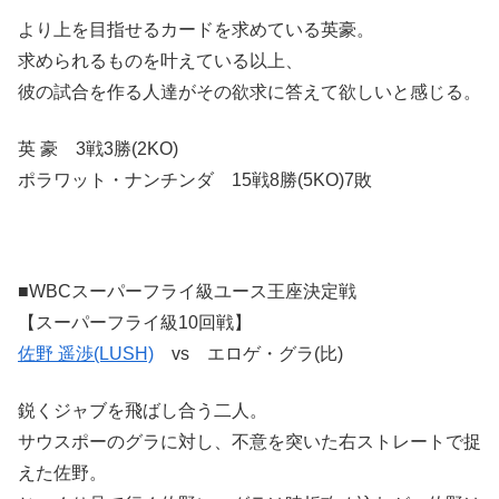
より上を目指せるカードを求めている英豪。
求められるものを叶えている以上、
彼の試合を作る人達がその欲求に答えて欲しいと感じる。
英 豪 3戦3勝(2KO)
ポラワット・ナンチンダ 15戦8勝(5KO)7敗
■WBCスーパーフライ級ユース王座決定戦
【スーパーフライ級10回戦】
佐野 遥渉(LUSH)
vs エロゲ・グラ(比)
鋭くジャブを飛ばし合う二人。
サウスポーのグラに対し、不意を突いた右ストレートで捉
えた佐野。