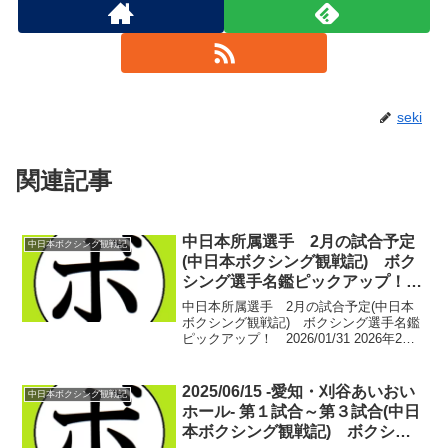
seki
関連記事
中日本所属選手 2月の試合予定
中日本ボクシング観戦記
(中日本ボクシング観戦記) ボク
シング選手名鑑ピックアップ！
2026/01/31
中日本所属選手 2月の試合予定(中日本
ボクシング観戦記) ボクシング選手名鑑
ピックアップ！ 2026/01/31 2026年2月3
日(火) 東京・後楽園ホールパイオニアオ
ブファイトVol.11&大和魂20 神足茂利 追
悼引退式【スーパーライ...
2025/06/15 -愛知・刈谷あいおい
中日本ボクシング観戦記
ホール- 第１試合～第３試合(中日
本ボクシング観戦記) ボクシン