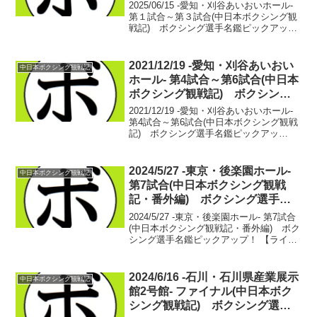
グ選手名鑑ピックアップ！
2025/06/15 -愛知・刈谷あいおいホール-
第１試合～第３試合(中日本ボクシング観
戦記) ボクシング選手名鑑ピックアッ
プ！ ■2025年度中日本バンタム級新人王
準決勝【バンタム級4回戦】島袋 友樹(松
田) vs 藤本 翔大(LUSH...
2021/12/19 -愛知・刈谷あいおい
中日本ボクシング観戦記
ホール- 第4試合～第6試合(中日本
ボクシング観戦記) ボクシング
選手名鑑ピックアップ！
2021/12/19 -愛知・刈谷あいおいホール-
第4試合～第6試合(中日本ボクシング観戦
記) ボクシング選手名鑑ピックアッ
プ！ 【フェザー級4回戦】木附 大己
(緑) vs 佐藤 公亮(とよはし)木附 大
己 1戦1勝佐藤 公亮 1戦1敗 ...
2024/5/27 -東京・後楽園ホール-
中日本ボクシング観戦記
第7試合(中日本ボクシング観戦
記・番外編) ボクシング選手名
鑑ピックアップ！
2024/5/27 -東京・後楽園ホール- 第7試合
(中日本ボクシング観戦記・番外編) ボク
シング選手名鑑ピックアップ！ 【ライト
級8回戦】柳堀 隆吾(花形) vs ○ 宮本
知彰(一力)8R判定 0-3(75-77、75-77、75-
77...
2024/6/16 -石川・石川県産業展示
中日本ボクシング観戦記
館2号館- ファイナル(中日本ボク
シング観戦記) ボクシング選手