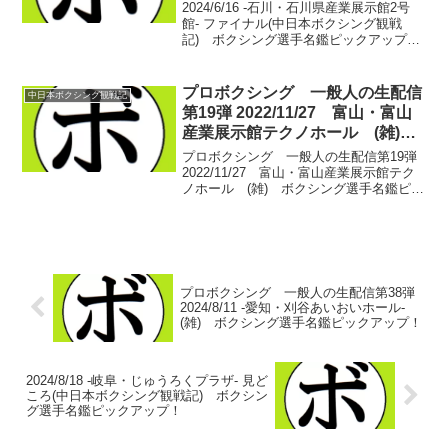
名鑑ピックアップ！
2024/6/16 -石川・石川県産業展示館2号
館- ファイナル(中日本ボクシング観戦
記) ボクシング選手名鑑ピックアップ！
【フェザー級8回戦】英 洸貴(カシミ)
vs ソンムサック・ヌオーエー(タイ)お互
いに手を出しながら探り合う立ち上が...
プロボクシング 一般人の生配信
中日本ボクシング観戦記
第19弾 2022/11/27 富山・富山
産業展示館テクノホール (雑)
ボクシング選手名鑑ピックアッ
プロボクシング 一般人の生配信第19弾
プ！
2022/11/27 富山・富山産業展示館テク
ノホール (雑) ボクシング選手名鑑ピッ
クアップ！ さぁ、いよいよ秘境富山の生
配信でございます。A級ボクサーへと昇格
した長谷 和紀(トヤマ)が堂々メインイ...
プロボクシング 一般人の生配信第38弾
2024/8/11 -愛知・刈谷あいおいホール-
(雑) ボクシング選手名鑑ピックアップ！
2024/8/18 -岐阜・じゅうろくプラザ- 見ど
ころ(中日本ボクシング観戦記) ボクシン
グ選手名鑑ピックアップ！