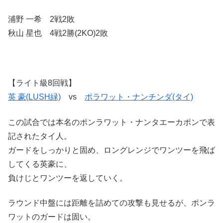
浦野 一希 2戦2敗
秋山 星也 4戦2勝(2KO)2敗
【ライト級8回戦】
英 豪(LUSH緑)
vs
ポラワット・ナンチンダ(タイ)
この試合では本名のポンラワット・ナンタエーカポンで表
記されたタイ人。
ガードをしっかりと固め、ロングレンジでワンツーを飛ば
してくる英豪に、
負けじとワンツーを返していく。
ラウンド中盤には距離を詰めての攻撃も見せるが、ポンラ
ワットのガードは固い。