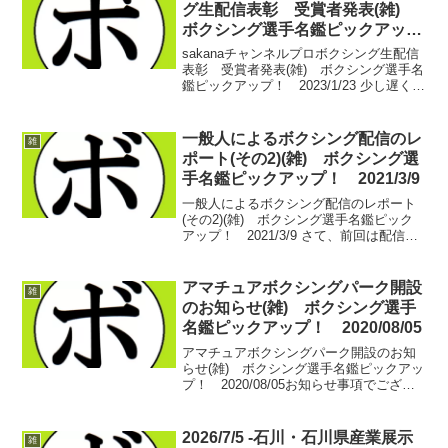
グ生配信表彰 受賞者発表(雑)
ボクシング選手名鑑ピックアッ
プ！ 2023/1/23
sakanaチャンネルプロボクシング生配信
表彰 受賞者発表(雑) ボクシング選手名
鑑ピックアップ！ 2023/1/23 少し遅くな
りましたが、2022年の表彰でございま
す。題しまして2022年sakanaチャンネル
プロボクシング生配信表彰今...
一般人によるボクシング配信のレ
雑
ポート(その2)(雑) ボクシング選
手名鑑ピックアップ！ 2021/3/9
一般人によるボクシング配信のレポート
(その2)(雑) ボクシング選手名鑑ピック
アップ！ 2021/3/9 さて、前回は配信を
許してもらうまでに様々な方に協力いた
だいて契約を結んだところまでを記載さ
せていただきました。今回はその次…
アマチュアボクシングパーク開設
雑
Youtu...
のお知らせ(雑) ボクシング選手
名鑑ピックアップ！ 2020/08/05
アマチュアボクシングパーク開設のお知
らせ(雑) ボクシング選手名鑑ピックアッ
プ！ 2020/08/05お知らせ事項でござい
ます。この度、こんなものを作成いたし
ました。アマチュアボクシングパーク by
ボクシング選手名鑑アマチュアボクシン
2026/7/5 -石川・石川県産業展示
雑