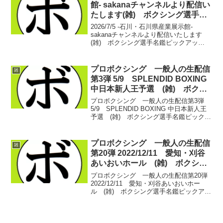
グにつ...
館- sakanaチャンネルより配信い
たします(雑) ボクシング選手名
鑑ピックアップ！
2026/7/5 -石川・石川県産業展示館-
sakanaチャンネルより配信いたします
(雑) ボクシング選手名鑑ピックアッ
プ！ 北陸の大エース、英 洸貴(カシミ)が
引退を発表してから初めての北陸の興
行。後を担うには相応しい面々が育って
プロボクシング 一般人の生配信
雑
いる。...
第3弾 5/9 SPLENDID BOXING
中日本新人王予選 (雑) ボクシ
ング選手名鑑ピックアップ！
プロボクシング 一般人の生配信第3弾
5/9 SPLENDID BOXING 中日本新人王
予選 (雑) ボクシング選手名鑑ピックア
ップ！ 今回もチャンネル登録者数4000人
を抱えるsakanaさんのチャンネルから配
信予定です。 まだまだ、や...
プロボクシング 一般人の生配信
雑
第20弾 2022/12/11 愛知・刈谷
あいおいホール (雑) ボクシン
グ選手名鑑ピックアップ！
プロボクシング 一般人の生配信第20弾
2022/12/11 愛知・刈谷あいおいホー
ル (雑) ボクシング選手名鑑ピックアッ
プ！ ついに…ついに20回目の配信を迎え
ます。一般人の生配信！まさか20回もや
らせてもらえるなんて思ってなかった。