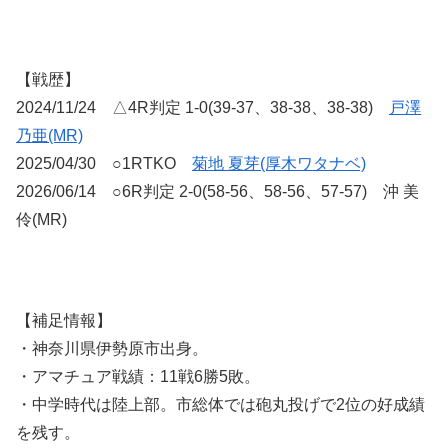
【戦歴】
2024/11/24 △4R判定 1-0(39-37、38-38、38-38)
戸澤
乃亜(MR)
2025/04/30 ○1RTKO
菊地 夏芽(厚木ワタナベ)
2026/06/14 ○6R判定 2-0(58-56、58-56、57-57) 沖 美
伶(MR)
【補足情報】
・神奈川県伊勢原市出身。
・アマチュア戦績：11戦6勝5敗。
・中学時代は陸上部。市総体では砲丸投げで2位の好成績
を残す。