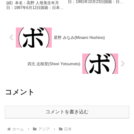
日：1991年10月23日国籍：日本
(緑) 本名：高野 人母美生年月
戦績：12戦7勝(1KO)6敗2分 【獲
日：1987年6月12日国籍：日本戦
得タイトル】なし 【戦歴】
績：23戦15勝(10KO)7敗1分 【獲
2013/10/27 ●4R判定 1-2(37-
得タイトル】第2代OPBF東洋太
40、38-...
平洋女子スーパーバンタム級王
座 【戦歴】2013/...
星野 みなみ(Minami Hoshino)
四元 志桜里(Shiori Yotsumoto)
コメント
コメントを書き込む
ホーム
アジア
日本