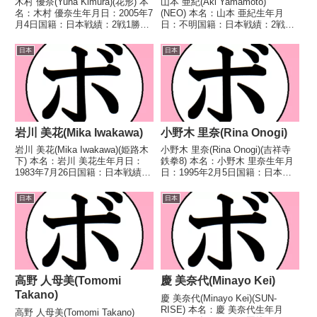
木村 優奈(Yuna Kimura)(花形) 本
山本 亜紀(Aki Yamamoto)
名：木村 優奈生年月日：2005年7
(NEO) 本名：山本 亜紀生年月
月4日国籍：日本戦績：2戦1勝1
日：不明国籍：日本戦績：2戦1
敗 【獲得タイトル】なし 【戦
勝1敗 【獲得タイトル】な
歴】2024/11/20 ○4R判定 3-
し 【戦歴】2021/08/22 ○4R判
日本
日本
0(38-37、38-37、38-37) 谷原 羽
定 3-0(採点不明) 亀山 智子(大
奈...
和)2022/07/31 ●4R...
岩川 美花(Mika Iwakawa)
小野木 里奈(Rina Onogi)
岩川 美花(Mika Iwakawa)(姫路木
小野木 里奈(Rina Onogi)(吉祥寺
下) 本名：岩川 美花生年月日：
鉄拳8) 本名：小野木 里奈生年月
1983年7月26日国籍：日本戦績：
日：1995年2月5日国籍：日本戦
24戦13勝(4KO)10敗1分 【獲得タ
績：なし 【獲得タイトル】な
イトル】2010年度全日本女子選
し 【戦歴】なし 【補足情報】・
日本
日本
手権フライ級優勝(アマチュア)第
東京都出身。・2013年12月にC級
5代OPBF東洋太平...
ライセンス取得。・女優業を務め
る...
高野 人母美(Tomomi
慶 美奈代(Minayo Kei)
Takano)
慶 美奈代(Minayo Kei)(SUN-
RISE) 本名：慶 美奈代生年月
高野 人母美(Tomomi Takano)