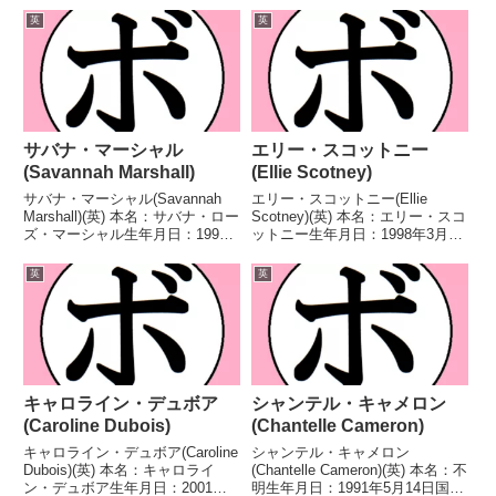
イトル】IBO世界女子スーパーウ
WBCインターナショナル女子ラ
英
英
ェルター級王座IBO世界女子スー
イト級王座WBAインターコンチ
パーウェルター級王座第4代
ネンタル女子ライト級王座I...
WBA...
サバナ・マーシャル
エリー・スコットニー
(Savannah Marshall)
(Ellie Scotney)
サバナ・マーシャル(Savannah
エリー・スコットニー(Ellie
Marshall)(英) 本名：サバナ・ロー
Scotney)(英) 本名：エリー・スコ
ズ・マーシャル生年月日：1991
ットニー生年月日：1998年3月16
年5月19日国籍：英戦績：15戦13
日国籍：英戦績：12戦12勝 【獲
勝(10KO)2敗 【獲得タイトル】
得タイトル】WBAインターコン
英
英
2012年度世界選手権女子ミドル
チネンタル女子スーパーバンタム
級優勝(アマチュア)2...
級王座EBU欧州女子スーパーバ
ンタ...
キャロライン・デュボア
シャンテル・キャメロン
(Caroline Dubois)
(Chantelle Cameron)
キャロライン・デュボア(Caroline
シャンテル・キャメロン
Dubois)(英) 本名：キャロライ
(Chantelle Cameron)(英) 本名：不
ン・デュボア生年月日：2001年1
明生年月日：1991年5月14日国