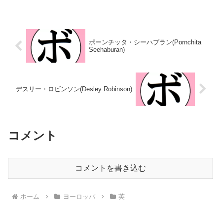
月11日国籍：英戦績：14戦13勝
籍：英戦績：23戦22勝(8KO)1
(5KO)1分 【獲得タイトル】2018
敗 【獲得タイトル】WBC女子ラ
年度英国ユース選手権女子ライト
イト級シルバー王座IBOインター
級優勝(アマチュア)2...
コンチネンタル女子スーパーフ
ェ...
ポーンチッタ・シーハブラン(Pornchita
Seehaburan)
デスリー・ロビンソン(Desley Robinson)
コメント
コメントを書き込む
ホーム
ヨーロッパ
英