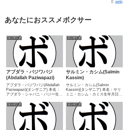
seki
あなたにおススメボクサー
タンザニア
タンザニア
アブダラ・パジワパジ
サルミン・カシム(Salmin
(Abdallah Paziwapazi)
Kassim)
アブダラ・パジワパジ(Abdallah
サルミン・カシム(Salmin
Paziwapazi)(タンザニア) 本名：
Kassim)(タンザニア) 本名：サリ
アブダラ・シャバニ・パジー生年
ミニ・カシム・カミス生年月日：
月日：1993年5月13日国籍：タン
不明国籍：タンザニア戦績：14
ザニア戦績：49戦34勝(29KO)13
戦11勝(7KO)1敗2分 【獲得タイ
タンザニア
タンザニア
敗1分1無効試合 【獲得タイト
トル】WBFインターコンチネン
ル】TPBCタンザニ...
タルスーパーバンタム級王座
WBOアフリカ...