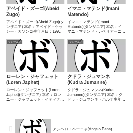
アベイド・ズーゴ(Abeid
イマニ・マテンド(Imani
Zugo)
Matendo)
アベイド・ズーゴ(Abeid Zugo)(タ
イマニ・マテンド(Imani
ンザニア) 本名：アベイド・ケッ
Matendo)(タンザニア) 本名：イ
シー・カソンゴ生年月日：1996
マニ・マテンド・レベリアーニ生
年5月10日国籍：タンザニア戦
年月日：不明国籍：タンザニア戦
績：17戦15勝(13KO)2敗 【獲得
績：10戦7勝(3KO)2敗1分 【獲得
タンザニア
タンザニア
タイトル】タンザニアライト級王
タイトル】なし 【戦歴】
座 【戦歴】2011/12/24...
2021/10/11 ○4R判定 3-0(採点...
ローレン・ジャフェット
クドラ・ジュマンネ
(Loren Japhet)
(Kudra Jumanne)
ローレン・ジャフェット(Loren
クドラ・ジュマンネ(Kudra
Japhet)(タンザニア) 本名：ロレ
Jumanne)(タンザニア) 本名：ク
ニー・ジャフェット・イティナラ
ドラ・ジュマンネ・ハルナ生年月
生年月日：1997年4月7日国籍：
日：不明国籍：タンザニア戦績：
タンザニア戦績：33戦20勝
10戦10勝(9KO) 【獲得タイト
(4KO)10敗3分 【獲得タイトル】
ル】なし 【戦歴】2016/09/25
西アフリカスーパーフェザー級王
○1RKO マリッド・ムテンベ(...
座 ...
アンヘロ・ペーニャ(Angelo Pena)