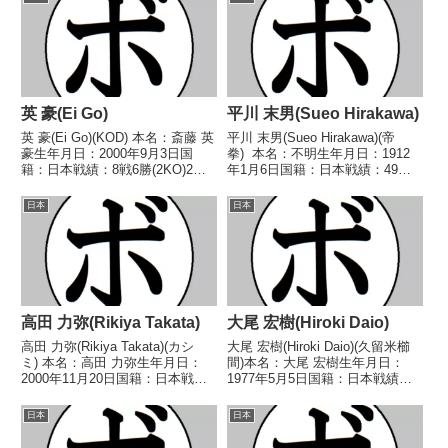
英 豪(Ei Go)
平川 末男(Sueo Hirakawa)
英 豪(Ei Go)(KOD) 本名：斎藤 英
平川 末男(Sueo Hirakawa)(帝
豪生年月日：2000年9月3日国
拳) 本名：不明生年月日：1912
籍：日本戦績：8戦6勝(2KO)2
年1月6日国籍：日本戦績：49戦
敗 【獲得タイトル】なし 【戦
14勝(8KO)30敗5分 【獲得タイト
歴】2023/08/20 ○6RTKO 浜崎
ル】第8代(戦前)日本ライト級王
日本
日本
隆広(仲里)2024/03/31 ○8R判定
座(1933年度日仏対抗戦ライト級
2-0...
代表) 【戦歴】1...
高田 力弥(Rikiya Takata)
大尾 宏樹(Hiroki Daio)
高田 力弥(Rikiya Takata)(カシ
大尾 宏樹(Hiroki Daio)(久留米櫛
ミ) 本名：高田 力弥生年月日：
間)本名：大尾 宏樹生年月日：
2000年11月20日国籍：日本戦
1977年5月5日国籍：日本戦績：
績：4戦1勝3敗 【獲得タイトル】
27戦15勝(8KO)10敗2分【獲得タ
なし 【戦歴】2022/03/21
イトル】1999年度西部日本スー
日本
日本
●1RTKO 福井 瑛紀(北海道畠
パーライト級新人王【戦歴】
山)2022/07/30...
1998/08/30 ●1RKO...