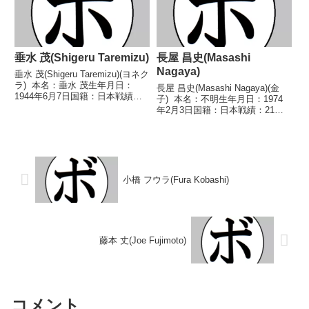
垂水 茂(Shigeru Taremizu)
長屋 昌史(Masashi
Nagaya)
垂水 茂(Shigeru Taremizu)(ヨネク
ラ) 本名：垂水 茂生年月日：
長屋 昌史(Masashi Nagaya)(金
1944年6月7日国籍：日本戦績：
子) 本名：不明生年月日：1974
53戦34勝(19KO)16敗3分 【獲得
年2月3日国籍：日本戦績：21戦9
タイトル】1965年度全日本フラ
勝(5KO)10敗2分 【獲得タイト
イ級新人王 【戦歴】
ル】なし 【戦歴】1995/10/17
1963/08/18 △...
○1RKO 吉田 豊(北澤)1996/05/...
小橋 フウラ(Fura Kobashi)
藤本 丈(Joe Fujimoto)
コメント