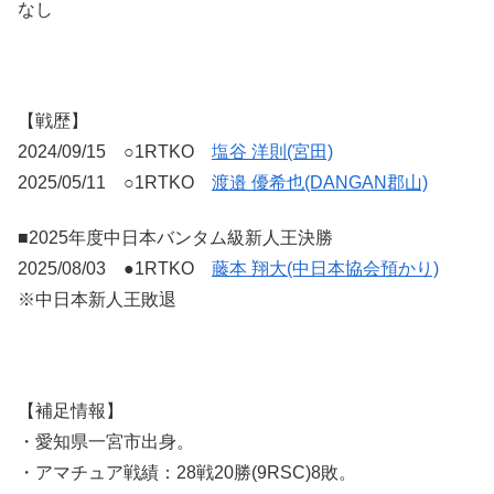
なし
【戦歴】
2024/09/15 ○1RTKO
塩谷 洋則(宮田)
2025/05/11 ○1RTKO
渡邉 優希也(DANGAN郡山)
■2025年度中日本バンタム級新人王決勝
2025/08/03 ●1RTKO
藤本 翔大(中日本協会預かり)
※中日本新人王敗退
【補足情報】
・愛知県一宮市出身。
・アマチュア戦績：28戦20勝(9RSC)8敗。