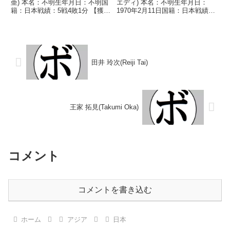
亜) 本名：不明生年月日：不明国
エディ) 本名：不明生年月日：
籍：日本戦績：5戦4敗1分 【獲得
1970年2月11日国籍：日本戦績：
タイトル】なし 【戦歴】
8戦7勝(2KO)1敗 【獲得タイト
1946/06/29 ●6R判定 (採点不
ル】1992年度西日本ミドル級新
明) 矢口 利雄(鈴
人王 【戦歴】1991/06/21 ○4R
木)1947/02/01 ●3R棄権 小...
判定 (採点不...
田井 玲次(Reiji Tai)
王家 拓見(Takumi Oka)
コメント
コメントを書き込む
ホーム
アジア
日本