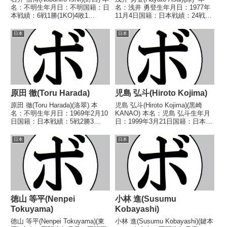
名：不明生年月日：不明国籍：日
名：浅井 勇登生年月日：1977年
本戦績：6戦1勝(1KO)4敗1
11月4日国籍：日本戦績：24戦17
分 【獲得タイトル】なし 【戦
勝(13KO)4敗3分 【獲得タイト
歴】1965/01/04 ●4R判定 (採点
ル】1997年度A級トーナメントフ
日本
日本
不明) 宇田 祐二(笹
ライ級優勝 【戦歴】
崎)1965/03/21 △...
1995/11/19 ○1R...
原田 徹(Toru Harada)
児島 弘斗(Hiroto Kojima)
原田 徹(Toru Harada)(洛翠) 本
児島 弘斗(Hiroto Kojima)(黒崎
名：不明生年月日：1969年2月10
KANAO) 本名：児島 弘斗生年月
日国籍：日本戦績：5戦2勝3
日：1999年3月21日国籍：日本戦
敗 【獲得タイトル】なし 【戦
績：5戦3勝(3KO)2敗 【獲得タイ
歴】1991/08/20 ●4R判定 (採点
トル】2023年度西部日本ライト
日本
日本
不明) 林 孝春(京
級新人王 【戦歴】2021/12/16
拳)1991/12/26 ○4R判定...
○3RTKO...
徳山 等平(Nenpei
小林 進(Susumu
Tokuyama)
Kobayashi)
徳山 等平(Nenpei Tokuyama)(東
小林 進(Susumu Kobayashi)(鍵本