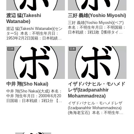
渡辺 猛(Takeshi
三好 義雄(Yoshio Miyoshi)
Watanabe)
三好 義雄(Yoshio Miyoshi)(ベア)
本名：不明生年月日：不明国籍：
渡辺 猛(Takeshi Watanabe)(セン
日本戦績：1戦1敗【獲得タイト
ターS) 本名：不明生年月日：
ル】なし【戦歴】■1946年度東日
1953年2月2日国籍：日本戦績：
本バンタム級新人王1回戦
24戦8勝(2KO)13敗3分 【獲得タ
1946/10/11 ●2RKO 高杉 謙次
イトル】なし 【戦歴】
日本
日本
郎(第一)※東日本新人王敗退...
1971/03/31 ○4R判定 (採点不
明) 関戸 憲康...
中井 翔(Sho Nakai)
イザドパナヒル・モハメド
レザ(Izadpanahhir
中井 翔(Sho Nakai)(大成) 本名：
Mohammadreza)
中井 翔生年月日：2000年6月20
日国籍：日本戦績：1戦1分 【獲
イザドパナヒル・モハメドレザ
得タイトル】なし 【戦歴】
(Izadpanahhir Mohammadreza)
2022/09/03 △4R判定 0-1(37-
(角海老宝石) 本名：不明生年月
39、38-38、38-38) 社納 成登
日：1998年8月31日国籍：日本戦
(BMB)...
績：1戦1敗 【獲得タイトル】な
し 【戦歴】2019/12/31 ●4R判
定 0-3...