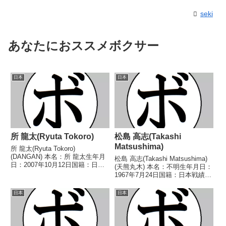
seki
あなたにおススメボクサー
日本
日本
所 龍太(Ryuta Tokoro)
松島 高志(Takashi
Matsushima)
所 龍太(Ryuta Tokoro)
(DANGAN) 本名：所 龍太生年月
松島 高志(Takashi Matsushima)
日：2007年10月12日国籍：日本
(天熊丸木) 本名：不明生年月日：
戦績：2戦2勝(2KO) 【獲得タイト
1967年7月24日国籍：日本戦績：
ル】なし 【戦歴】2026/02/19
7戦3勝(2KO)3敗1分 【獲得タイ
○2RTKO スリヤー・プッタラサ
トル】なし 【戦歴】■1992年度
日本
日本
ックサー(タイ)2...
中日本スーパーフライ級新人王予
選1992/06/...