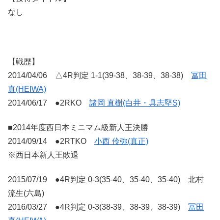
なし
【戦歴】
2014/04/06 △4R判定 1-1(39-38、38-39、38-38)
冨田
真(HEIWA)
2014/06/17 ●2RKO
諸岡 直樹(白井・具志堅S)
■2014年度西日本ミニマム級新人王決勝
2014/09/14 ●2RTKO
小西 伶弥(真正)
※西日本新人王敗退
2015/07/19 ●4R判定 0-3(35-40、35-40、35-40) 北村
流生(六島)
2016/03/27 ●4R判定 0-3(38-39、38-39、38-39)
冨田