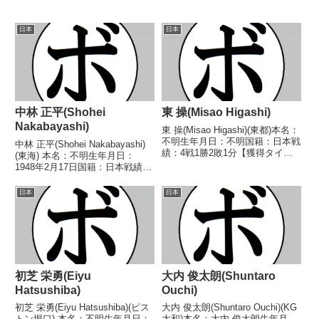
日本
日本
中林 正平(Shohei
東 操(Misao Higashi)
Nakabayashi)
東 操(Misao Higashi)(東都)本名：
不明生年月日：不明国籍：日本戦
中林 正平(Shohei Nakabayashi)
績：4戦1勝2敗1分【獲得タイト
(東海) 本名：不明生年月日：
ル】なし【戦歴】1948/05/21
1948年2月17日国籍：日本戦績：
○4R判定 (採点不明) 佐藤 勝(ベ
3戦2勝(2KO)1敗 【獲得タイト
ア)■1948年度(第四回)東日本フラ
ル】なし 【戦歴】1968/02/07
日本
日本
イ級新人王決勝...
○3RKO ジョー 忠利(岡
崎)1968/03/...
初芝 栄勇(Eiyu
大内 俊太朗(Shuntaro
Hatsushiba)
Ouchi)
初芝 栄勇(Eiyu Hatsushiba)(ピス
大内 俊太朗(Shuntaro Ouchi)(KG
トン堀口) 本名：不明生年月日：
大和)本名：大内 俊太朗生年月