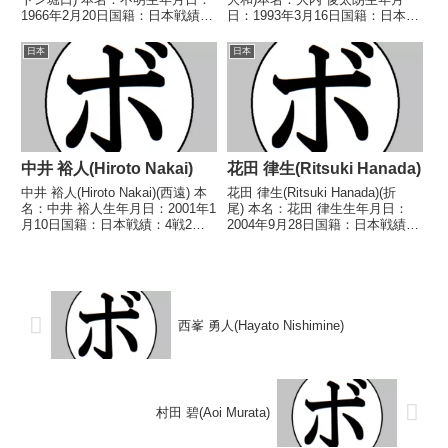
1966年2月20日国籍：日本戦績：
日：1993年3月16日国籍：日本戦
16戦7勝(1KO)6敗3分 【獲得タイ
績：8戦3勝(1KO)4敗1分【獲得タ
トル】なし 【戦歴】
イトル】なし【戦歴】
日本
日本
1988/05/19 △4R判定 (採点不
2014/04/11 ○4R判定 2-0(39-
明) 青山 二郎(館...
37、39-37、...
中井 裕人(Hiroto Nakai)
花田 律生(Ritsuki Hanada)
中井 裕人(Hiroto Nakai)(西遠) 本
花田 律生(Ritsuki Hanada)(折
名：中井 裕人生年月日：2001年1
尾) 本名：花田 律生生年月日：
月10日国籍：日本戦績：4戦2勝
2004年9月28日国籍：日本戦績：
(1KO)2敗 【獲得タイトル】な
4戦1勝3分 【獲得タイトル】な
し 【戦歴】2025/03/23 ●4R判
し 【戦歴】2024/09/29 △4R判
定 1-2(37-38、38-37、37-38...
定 1-0(38-38、40-36、38-38)
田...
西峯 勇人(Hayato Nishimine)
村田 碧(Aoi Murata)