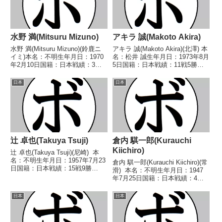
水野 満(Mitsuru Mizuno)
アキラ 誠(Makoto Akira)
水野 満(Mitsuru Mizuno)(鈴鹿ニ
アキラ 誠(Makoto Akira)(北澤) 本
イミ)本名：不明生年月日：1970
名：松井 誠生年月日：1973年8月
年2月10日国籍：日本戦績：3戦2
5日国籍：日本戦績：11戦5勝
勝(1KO)1敗【獲得タイトル】
(1KO)5敗1分 【獲得タイトル】な
1994年度中日本スーパーバンタ
し 【戦歴】2000/09/18 ●4R判
日本
日本
ム級新人王【戦歴】1994/06/24
定 0-2(38-39、38-39、38-3...
○1RTKO 田代 ...
辻 卓也(Takuya Tsuji)
倉内 騏一郎(Kurauchi
Kiichiro)
辻 卓也(Takuya Tsuji)(尼崎) 本
名：不明生年月日：1957年7月23
倉内 騏一郎(Kurauchi Kiichiro)(常
日国籍：日本戦績：15戦9勝
滑) 本名：不明生年月日：1947
(1KO)6敗 【獲得タイトル】1982
年7月25日国籍：日本戦績：4戦2
年度西日本フライ級新人王 【戦
勝1敗1分 【獲得タイトル】な
歴】1981/08/08 ○4R判定 (採点
し 【戦歴】
日本
日本
不明) ...
1970/07/06 ●5RKO 古田 慶博
(松田)1970/08/...