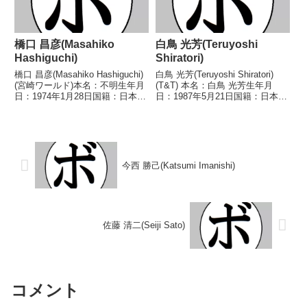
橋口 昌彦(Masahiko
白鳥 光芳(Teruyoshi
Hashiguchi)
Shiratori)
橋口 昌彦(Masahiko Hashiguchi)
白鳥 光芳(Teruyoshi Shiratori)
(宮崎ワールド)本名：不明生年月
(T&T) 本名：白鳥 光芳生年月
日：1974年1月28日国籍：日本戦
日：1987年5月21日国籍：日本戦
績：11戦6勝(3KO)5敗【獲得タイ
績：17戦5勝(3KO)9敗3分 【獲得
トル】なし【戦歴】1997/03/20
タイトル】なし 【戦歴】
○1RKO 小林 清太郎(福間
2015/07/28 ○2RTKO 佐久間
S)1997...
勇斗(相模...
今西 勝己(Katsumi Imanishi)
佐藤 清二(Seiji Sato)
コメント