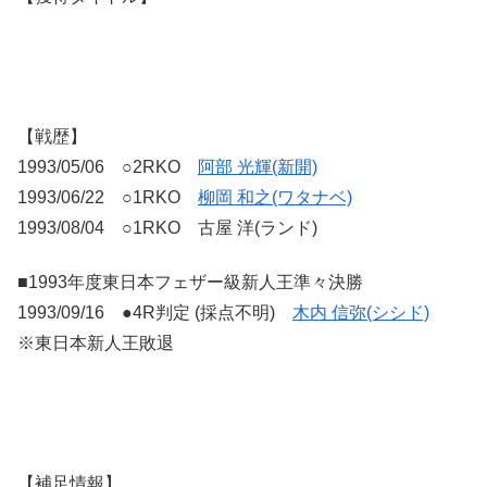
【戦歴】
1993/05/06 ○2RKO
阿部 光輝(新開)
1993/06/22 ○1RKO
柳岡 和之(ワタナベ)
1993/08/04 ○1RKO 古屋 洋(ランド)
■1993年度東日本フェザー級新人王準々決勝
1993/09/16 ●4R判定 (採点不明)
木内 信弥(シシド)
※東日本新人王敗退
【補足情報】