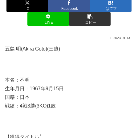
X
Facebook
はてブ
LINE
コピー
2023.01.13
五島 明(Akira Goto)(三迫)
本名：不明
生年月日：1967年9月15日
国籍：日本
戦績：4戦3勝(3KO)1敗
【獲得タイトル】