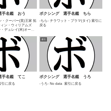
選手名鑑 おう
ボクシング 選手名鑑 ちら
ン・クーパー(英)王家 拓
-ちら- チラワット・プラマ(タイ) 索引に
スティン・ウィリアムズ
戻る
ン・デュレイ(米)オース
(米)オースティン・ナ
ストラリアン・ジム・ラ
索引
ランド・ハビエルト(比)
選手名鑑 てこ
ボクシング 選手名鑑 うろ
a 索引に戻る
-うろ- No data 索引に戻る