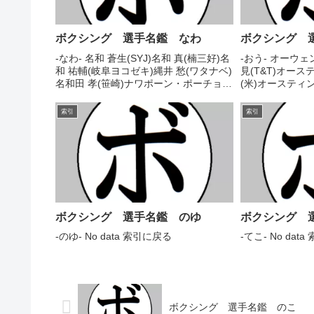
ボクシング 選手名鑑 なわ
ボクシング 
-なわ- 名和 蒼生(SYJ)名和 真(楠三好)名
-おう- オーウェ
和 祐輔(岐阜ヨコゼキ)縄井 愁(ワタナベ)
見(T&T)オー
名和田 孝(笹崎)ナワポーン・ポーチョー
(米)オースティ
クチャイ(タイ) 索引に戻る
ティン・トラウト
ムディ(英)オー
索引
索引
イアン(豪)オー
オ...
ボクシング 選手名鑑 のゆ
ボクシング 
-のゆ- No data 索引に戻る
-てこ- No dat
ボクシング 選手名鑑 のこ