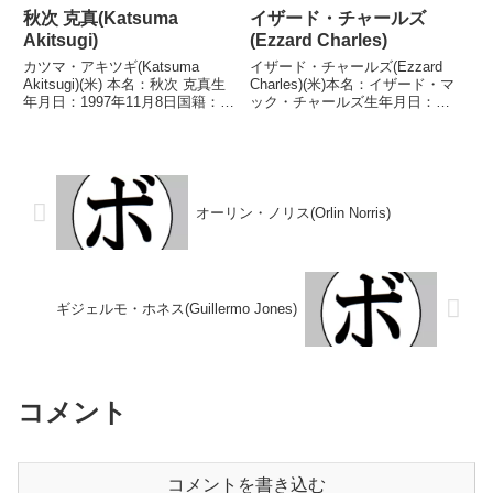
秋次 克真(Katsuma
イザード・チャールズ
Akitsugi)
(Ezzard Charles)
カツマ・アキツギ(Katsuma
イザード・チャールズ(Ezzard
Akitsugi)(米) 本名：秋次 克真生
Charles)(米)本名：イザード・マ
年月日：1997年11月8日国籍：日
ック・チャールズ生年月日：
本戦績：16戦15勝(5KO)1敗 【獲
1921年7月7日国籍：米戦績：122
得タイトル】なし 【戦歴】
戦96勝(52KO)25敗1分【獲得タイ
2018/12/08 ○4R判定 3-0(40-
トル】第9代NBA(WBA前身)世界
36、40-...
ヘビー級王座第8代NYS...
オーリン・ノリス(Orlin Norris)
ギジェルモ・ホネス(Guillermo Jones)
コメント
コメントを書き込む