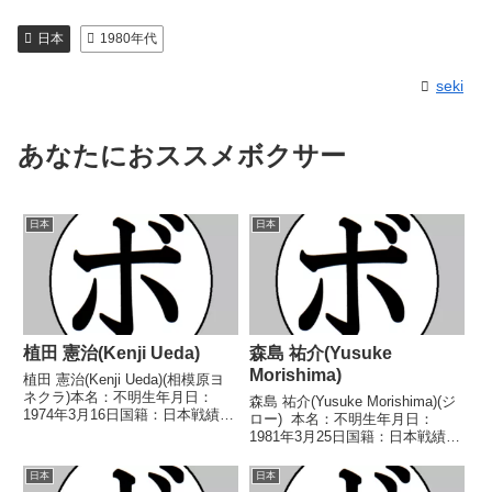
日本
1980年代
seki
あなたにおススメボクサー
日本
日本
植田 憲治(Kenji Ueda)
森島 祐介(Yusuke
Morishima)
植田 憲治(Kenji Ueda)(相模原ヨ
ネクラ)本名：不明生年月日：
森島 祐介(Yusuke Morishima)(ジ
1974年3月16日国籍：日本戦績：
ロー) 本名：不明生年月日：
18戦11勝(6KO)7敗【獲得タイト
1981年3月25日国籍：日本戦績：
ル】1992年度全日本スーパーバ
52戦23勝(7KO)24敗5分 【獲得タ
ンタム級新人王【戦歴】
イトル】1999年度中日本スーパ
日本
日本
1991/12/17 ○4R判定 (採点...
ーフライ級新人王 【戦歴】