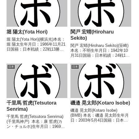
1998/04/19...
堀 陽太(Yota Hori)
関戸 宏晴(Hiroharu
Sekito)
堀 陽太(Yota Hori)(横浜光)本名：
堀 陽太生年月日：1986年11月21
関戸 宏晴(Hiroharu Sekito)(笹崎)
日国籍：日本戦績：22戦13勝
本名：不明生年月日：1942年10
(8KO)7敗2分【獲得タイトル】
月31日国籍：日本戦績：24戦19
2004年度インターハイライトフ
勝(1KO)5敗【獲得タイトル】
ライ級優勝(アマチュア)2010年度
1961年度全日本ライト級新人王
日本
日本
東日本フライ級新人王20...
1962年度チャンピオンスカウトA
級トーナメントライト級...
千里馬 哲虎(Tetsutora
磯邉 晃太郎(Kotaro Isobe)
Senrima)
磯邉 晃太郎(Kotaro Isobe)
(BMB) 本名：磯邉 晃太郎生年月
千里馬 哲虎(Tetsutora Senrima)
日：2003年5月4日国籍：日本戦
(千里馬神戸) 本名：康 哲虎(カ
績：5戦3勝(1KO)2敗 【獲得タイ
ン・チョルホ)生年月日：1969年4
トル】なし 【戦歴】
月19日国籍：韓戦績：29戦21勝
2023/10/22 ○4R判定 3-0(40-
(11KO)5敗3分 【獲得タイトル】