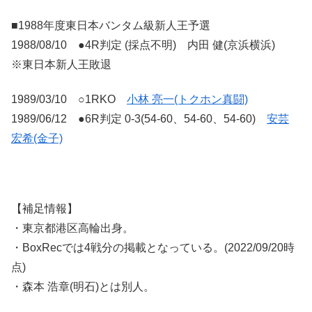
■1988年度東日本バンタム級新人王予選
1988/08/10 ●4R判定 (採点不明) 内田 健(京浜横浜)
※東日本新人王敗退
1989/03/10 ○1RKO
小林 亮一(トクホン真闘)
1989/06/12 ●6R判定 0-3(54-60、54-60、54-60)
安芸
宏希(金子)
【補足情報】
・東京都港区高輪出身。
・BoxRecでは4戦分の掲載となっている。(2022/09/20時
点)
・森本 浩章(明石)とは別人。