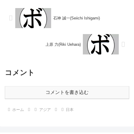
36、39-37、39-...
なし 【戦歴】1990/05/15 ○1...
石神 誠一(Seiichi Ishigami)
上原 力(Riki Uehara)
コメント
コメントを書き込む
ホーム
アジア
日本