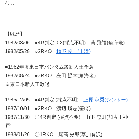
なし
【戦歴】
1982/03/06 ●4R判定 0-3(採点不明) 黄 飛福(角海老)
1982/05/29 ○2RKO
植野 俊二(上滝)
■1982年度東日本バンタム級新人王予選
1982/08/24 ●3RKO 島田 照幸(角海老)
※東日本新人王敗退
1985/12/05 ●4R判定 (採点不明)
上原 秋秀(シントー)
1987/10/01 ●2RKO 渡辺 勝志(笹崎)
1987/11/30 〇4R判定 (採点不明) 山下 忠則(加古川神
戸)
1988/01/26 〇1RKO 尾高 史郎(草加有沢)