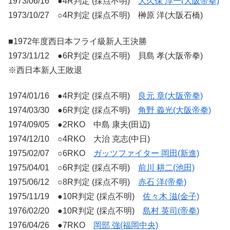
1973/06/16 ●4R判定 (採点不明)
大久保 淳一(大阪帝拳)
1973/10/27 ○4R判定 (採点不明) 榊原 洋(大阪石橋)
■1972年度西日本フライ級新人王決勝
1973/11/12 ●6R判定 (採点不明) 貝島 孝(大阪帝拳)
※西日本新人王敗退
1974/01/16 ●4R判定 (採点不明)
良元 章(大阪帝拳)
1974/03/30 ●6R判定 (採点不明)
角野 義光(大阪帝拳)
1974/09/05 ●2RKO 中島 康夫(田辺)
1974/12/10 ○4RKO 大治 克志(中日)
1975/02/07 ○6RKO
ガッツファイター 岡田(新進)
1975/04/01 ○6R判定 (採点不明)
前川 耕二(池田)
1975/06/12 ○8R判定 (採点不明)
赤石 洋(帝拳)
1975/11/19 ●10R判定 (採点不明)
佐々木 滋(金子)
1976/02/20 ●10R判定 (採点不明)
島村 英司
(
帝拳
)
1976/04/26 ●7RKO
岡部 強(福岡中央)