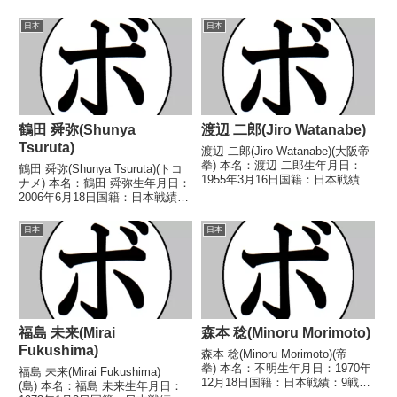
DANGAN4回戦トーナメントバン
27戦20勝(15KO)4敗3分【獲得タ
タム級優勝 【戦歴】
イトル】なし【戦歴】
日本
日本
2024/04/05 ○4R判定 3-...
2001/08/16 ○3RTKO 遠藤 貴
雄(塚原京都)2001...
鶴田 舜弥(Shunya
渡辺 二郎(Jiro Watanabe)
Tsuruta)
渡辺 二郎(Jiro Watanabe)(大阪帝
拳) 本名：渡辺 二郎生年月日：
鶴田 舜弥(Shunya Tsuruta)(トコ
1955年3月16日国籍：日本戦績：
ナメ) 本名：鶴田 舜弥生年月日：
28戦26勝(17KO)2敗 【獲得タイ
2006年6月18日国籍：日本戦績：
トル】1979年度全日本フライ級
2戦1勝1敗 【獲得タイトル】な
新人王第3代WBA世界スーパーフ
し 【戦歴】2025/04/06
日本
日本
ライ級王座第5代WB...
●1RTKO 倉坪 惇希
(HEIWA)2025/10/0...
福島 未来(Mirai
森本 稔(Minoru Morimoto)
Fukushima)
森本 稔(Minoru Morimoto)(帝
拳) 本名：不明生年月日：1970年
福島 未来(Mirai Fukushima)
12月18日国籍：日本戦績：9戦5
(島) 本名：福島 未来生年月日：
勝(1KO)4敗 【獲得タイトル】な