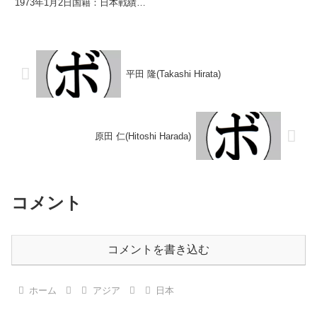
1973年1月2日国籍：日本戦績：
し 【戦歴】1991/04/11 ○4R判
15戦13勝(3KO)2敗 【獲得タイト
定 (採点不明) 岡崎 順也(東
ル】1989年度国体少年の部バン
拳)■1991...
タム級優勝(アマチュア)1992年度
西部日本フェザー級新...
平田 隆(Takashi Hirata)
原田 仁(Hitoshi Harada)
コメント
コメントを書き込む
ホーム
アジア
日本