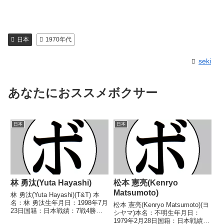
日本
1970年代
seki
あなたにおススメボクサー
日本
日本
林 勇汰(Yuta Hayashi)
松本 憲亮(Kenryo
Matsumoto)
林 勇汰(Yuta Hayashi)(T&T) 本
名：林 勇汰生年月日：1998年7月
松本 憲亮(Kenryo Matsumoto)(ヨ
23日国籍：日本戦績：7戦4勝
シヤマ)本名：不明生年月日：
(2KO)3分 【獲得タイトル】
1979年2月28日国籍：日本戦績：