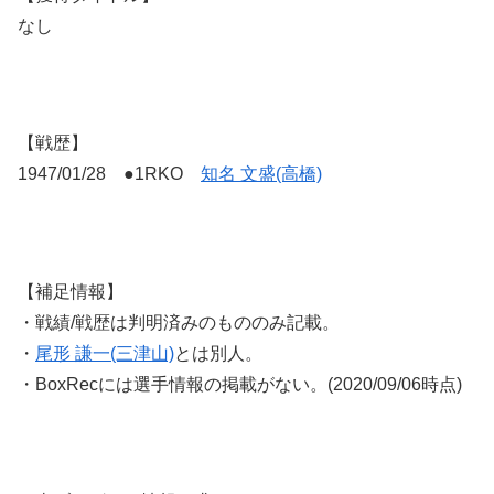
なし
【戦歴】
1947/01/28 ●1RKO
知名 文盛(高橋)
【補足情報】
・戦績/戦歴は判明済みのもののみ記載。
・
尾形 謙一(三津山)
とは別人。
・BoxRecには選手情報の掲載がない。(2020/09/06時点)