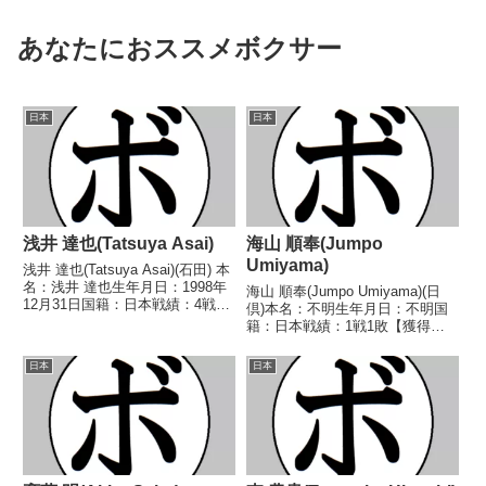
あなたにおススメボクサー
日本
日本
浅井 達也(Tatsuya Asai)
海山 順奉(Jumpo
Umiyama)
浅井 達也(Tatsuya Asai)(石田) 本
名：浅井 達也生年月日：1998年
海山 順奉(Jumpo Umiyama)(日
12月31日国籍：日本戦績：4戦1
倶)本名：不明生年月日：不明国
勝3敗 【獲得タイトル】な
籍：日本戦績：1戦1敗【獲得タ
し 【戦歴】2021/04/11
イトル】なし【戦歴】
●3RTKO 森本 元樹(グリーンツ
1943/11/26 ●1RKO 白井 義男
日本
日本
ダ)2022/05/29 ...
(拳道会)【補足情報】・戦前に活
躍。戦争による記録の消失も多く
あると思わ...