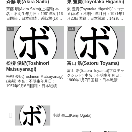
斉藤 明(Akira Saito)
東 豊貴(Toyotaka Higashi)
斉藤 明(Akira Saito)(上福岡) 本
東 豊貴(Toyotaka Higashi)(トコナ
名：不明生年月日：1961年5月16
メ)本名：不明生年月日：1971年1
日国籍：日本戦績：9戦2勝(1KO)
月23日国籍：日本戦績：14戦8勝
6敗1分 【獲得タイトル】な
(6KO)5敗1分【獲得タイトル】な
し 【戦歴】1981/02/07
し【戦歴】1999/03/20
日本
日本
●1RKO 岩本 静男(辰
○1RKO 本池 公太(安城
東)1981/12/20 ○4...
緑)1999/05/0...
松柳 俊紀(Toshinori
富山 浩(Satoru Toyama)
Matsuyanagi)
富山 浩(Satoru Toyama)(プロテッ
クシシド) 本名：不明生年月日：
松柳 俊紀(Toshinori Matsuyanagi)
1966年1月7日国籍：日本戦績：4
(東邦) 本名：不明生年月日：
戦1勝2敗1分 【獲得タイトル】な
1957年9月6日国籍：日本戦績：
し 【戦歴】1990/06/19 △4R判
12戦5勝(5KO)7敗 【獲得タイト
定 (採点不明) 鈴木 貴也(輪島功
ル】なし 【戦歴】1984/06/28
一S)■19...
○1RKO 立花 恒一(野
口)1984/1...
小縣 拳二(Kenji Ogata)