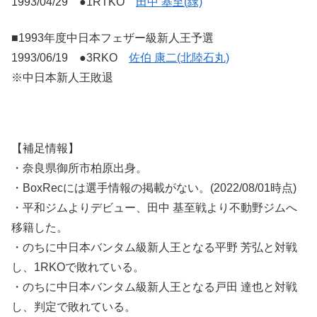
1993/04/29 ●1RTKO
田中 基至(緑)
■1993年度中日本フェザー級新人王予選
1993/06/19 ●3RKO
佐伯 康二(北陸石丸)
※中日本新人王敗退
【補足情報】
・奈良県御所市柏原出身。
・BoxRecには選手情報の掲載がない。(2022/08/01時点)
・平和ジムよりデビュー、田中 基至戦より不動野ジムへ
移籍した。
・のちに中日本バンタム級新人王となる平野 芳弘と対戦
し、1RKOで敗れている。
・のちに中日本バンタム級新人王となる戸田 達也と対戦
し、判定で敗れている。