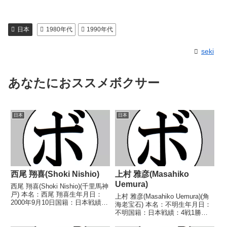
日本
1980年代
1990年代
seki
あなたにおススメボクサー
日本
日本
西尾 翔喜(Shoki Nishio)
上村 雅彦(Masahiko
Uemura)
西尾 翔喜(Shoki Nishio)(千里馬神
戸) 本名：西尾 翔喜生年月日：
上村 雅彦(Masahiko Uemura)(角
2000年9月10日国籍：日本戦績：
海老宝石) 本名：不明生年月日：
3戦2勝(1KO)1分 【獲得タイト
不明国籍：日本戦績：4戦1勝
ル】なし 【戦歴】2021/05/30
(1KO)2敗1分 【獲得タイトル】な
○2RTKO 横井 大地(ワイルドビ