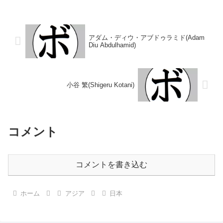
インターナショナルバンタム級王
○4R判定 (採点不明) 白石 勉(日
座第32代OPBF東洋太平洋...
倶支部)1946/10/11 ○4R判定 (採
点不...
アダム・ディウ・アブドゥラミド(Adam
Diu Abdulhamid)
小谷 繁(Shigeru Kotani)
コメント
コメントを書き込む
ホーム
アジア
日本