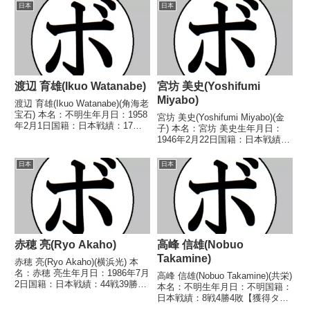
し 【戦歴】1985/06/21
日本
日本
ート)■20...
○2RKO 東場 浩樹(斎
田)1985/08/05 △4R判...
渡辺 育雄(Ikuo Watanabe)
宮坊 美史(Yoshifumi
Miyabo)
渡辺 育雄(Ikuo Watanabe)(角海老
宝石) 本名：不明生年月日：1958
宮坊 美史(Yoshifumi Miyabo)(金
年2月1日国籍：日本戦績：17戦9
子) 本名：宮坊 美史生年月日：
勝(4KO)6敗2分 【獲得タイトル】
1946年2月22日国籍：日本戦績：
なし 【戦歴】1980/09/02
28戦12勝(4KO)12敗4分 【獲得タ
●2RKO 浜田 信男(帝
イトル】なし 【戦歴】■1966年
日本
日本
拳)1980/10/1...
度東日本スーパーフェザー級新人
王予選1966/...
赤穂 亮(Ryo Akaho)
高峰 信雄(Nobuo
Takamine)
赤穂 亮(Ryo Akaho)(横浜光) 本
名：赤穂 亮生年月日：1986年7月
高峰 信雄(Nobuo Takamine)(共栄)
2日国籍：日本戦績：44戦39勝
本名：不明生年月日：不明国籍：
(26KO)3敗2分 【獲得タイトル】
日本戦績：8戦4勝4敗【獲得タイ
第71代日本バンタム級王座WBO
トル】なし【戦歴】1946/09/29