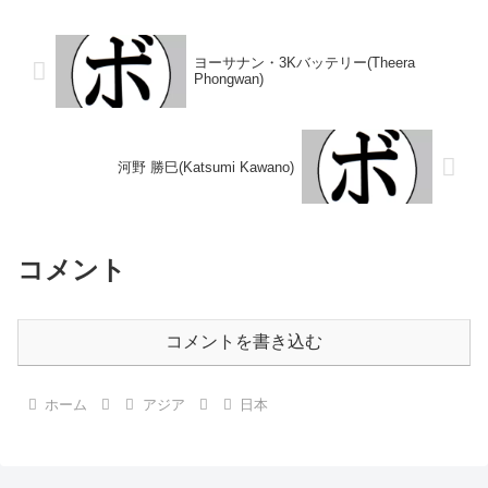
歴】1977/07/21 ○2RKO 熊崎
(横体)【補足情報】・戦績/戦歴は
啓之(ヨネ...
判明済みのもののみ記載...
ヨーサナン・3Kバッテリー(Theera
Phongwan)
河野 勝巳(Katsumi Kawano)
コメント
コメントを書き込む
ホーム
アジア
日本