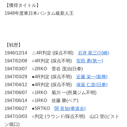
【獲得タイトル】
1948年度東日本バンタム級新人王
【戦歴】
1946/12/14 △4R判定 (採点不明)
石井 龍三(川崎)
1947/02/08 ○4R判定 (採点不明)
安田 勇(第一)
1947/03/07 ○2RKO 菅谷 茂治(日拳)
1947/03/29 ●4R判定 (採点不明)
近藤 栄一(新興)
1947/04/12 ●4R判定 (採点不明)
保坂 仁造(日拳)
1947/06/07 ○1RKO 菊川 一(所属ジム不明)
1947/06/14 ○1RKO 佐藤 勝(ベア)
1947/06/27 ●5RTKO
関 良知(拳道会)
1947/10/03 ○判定 (ラウンド/採点不明) 山口 登(ピスト
ン堀口)