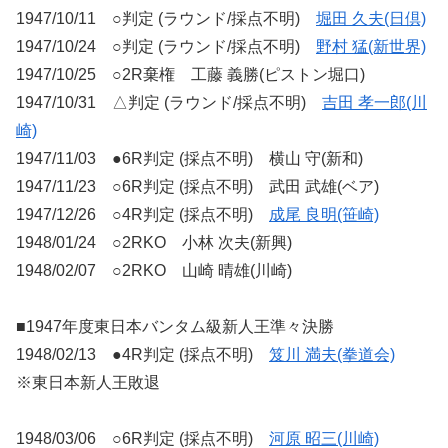
1947/10/11 ○判定 (ラウンド/採点不明)
堀田 久夫(日倶)
1947/10/24 ○判定 (ラウンド/採点不明)
野村 猛(新世界)
1947/10/25 ○2R棄権 工藤 義勝(ピストン堀口)
1947/10/31 △判定 (ラウンド/採点不明)
吉田 孝一郎(川
崎)
1947/11/03 ●6R判定 (採点不明) 横山 守(新和)
1947/11/23 ○6R判定 (採点不明) 武田 武雄(ベア)
1947/12/26 ○4R判定 (採点不明)
成尾 良明(笹崎)
1948/01/24 ○2RKO 小林 次夫(新興)
1948/02/07 ○2RKO 山崎 晴雄(川崎)
■1947年度東日本バンタム級新人王準々決勝
1948/02/13 ●4R判定 (採点不明)
笈川 満夫(拳道会)
※東日本新人王敗退
1948/03/06 ○6R判定 (採点不明)
河原 昭三(川崎)