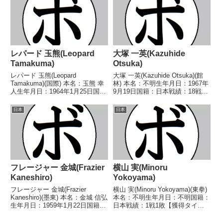
(碓氷)1946/10/19 ○4R判定 (採点
1991/04/22 ●1RKO 土屋 光太
不明...
(赤坂)1991...
レパード 玉熊(Leopard
大塚 一英(Kazuhide
Tamakuma)
Otsuka)
レパード 玉熊(Leopard
大塚 一英(Kazuhide Otsuka)(館
Tamakuma)(国際) 本名：玉熊 幸
林) 本名：不明生年月日：1967年
人生年月日：1964年1月25日国
9月19日国籍：日本戦績：18戦7
籍：日本戦績：33戦27勝(13KO)5
勝(3KO)11敗 【獲得タイトル】な
敗1分 【獲得タイトル】全日本ラ
し 【戦歴】1993/04/06 ○4R判
日本
日本
イトフライ級新人王1986年度フ
定 3-0(39-38、39-38、40-...
ジテレビ杯A級賞金トーナメン...
フレージャー 金城(Frazier
横山 実(Minoru
Kaneshiro)
Yokoyama)
フレージャー 金城(Frazier
横山 実(Minoru Yokoyama)(東拳)
Kaneshiro)(墨東) 本名：金城 信弘
本名：不明生年月日：不明国籍：
生年月日：1959年1月22日国籍：
日本戦績：1戦1敗【獲得タイト
日本戦績：13戦5勝(5KO)7敗1
ル】なし【戦歴】1954/09/21
分 【獲得タイトル】なし 【戦
●4R判定 (採点不明) 大野 善久