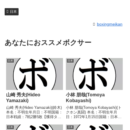
日本
boxingmeikan
あなたにおススメボクサー
日本
日本
山崎 秀夫(Hideo
小林 朋哉(Tomoya
Yamazaki)
Kobayashi)
山崎 秀夫(Hideo Yamazaki)(鈴木)
小林 朋哉(Tomoya Kobayashi)(ト
本名：不明生年月日：不明国籍：
クホン真闘) 本名：不明生年月
日本戦績：7戦2勝5敗【獲得タイ
日：1972年1月15日国籍：日本戦
トル】なし【戦歴】1946/10/13
績：12戦6勝（2KO）4敗2分 【獲
○4R判定 (採点不明) 平野 祐司
得タイトル】なし 【戦歴】
日本
日本