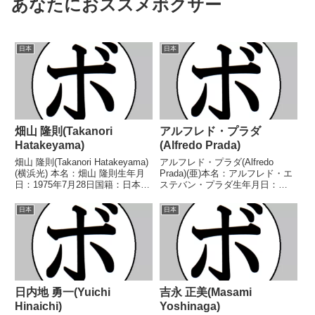
あなたにおススメボクサー
日本
日本
畑山 隆則(Takanori
アルフレド・プラダ
Hatakeyama)
(Alfredo Prada)
畑山 隆則(Takanori Hatakeyama)
アルフレド・プラダ(Alfredo
(横浜光) 本名：畑山 隆則生年月
Prada)(亜)本名：アルフレド・エ
日：1975年7月28日国籍：日本戦
ステバン・プラダ生年月日：
績：29戦24勝(19KO)2敗3分 【獲
1924年3月10日国籍：亜戦績：99
得タイトル】1993年度全日本ス
戦81勝(36KO)5敗13分【獲得タイ
日本
日本
ーパーフェザー級新人王第34代
トル】FABアルゼンチンライト級
日本スーパーフ...
王座南米ライト級王座【戦歴】
1...
日内地 勇一(Yuichi
吉永 正美(Masami
Hinaichi)
Yoshinaga)