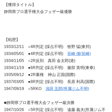
【獲得タイトル】
静岡県プロ選手権大会フェザー級優勝
【戦歴】
1933/12/11 ○4R判定 (採点不明) 牧野 猛(東邦)
1934/05/01 ●4R判定 (採点不明)
笹崎 僙(笹崎)
1934/11/05 ○2R反則 真田 金太郎(港)
1934/11/19 ●6R判定 (採点不明) 服部 英明(東拳)
1935/09/12 ●2R棄権 神山 正国(国際)
1937/03/05 ●8R判定 (採点不明) 長原 利高(国際)
1947/09/19 ○5RKO
浅田 五郎(所属ジム不明)
■静岡県プロ選手権大会フェザー級決勝
1947/10/26 ○5R判定 (採点不明) 遠藤 義夫(所属ジム不