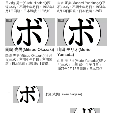
日内地 勇一(Yuichi Hinaichi)(西
吉永 正美(Masami Yoshinaga)(平
遠)本名：不明生年月日：1968年1
石) 本名：不明生年月日：1951年
月1日国籍：日本戦績：16戦10勝
8月13日国籍：日本戦績：39戦7
(4KO)5敗1分【獲得タイトル】
勝(5KO)31敗1分 【獲得タイト
1989年度全日本フライ級新人王
ル】1970年度中日本ミドル級新
日本
日本
【戦歴】1983/06/11 ●4R判
人王 【戦歴】■1970年度関西・
定 (採点不明)...
中部日本ミドル級新...
岡崎 光男(Mitsuo Okazaki)
山田 モリオ(Morio
Yamada)
岡崎 光男(Mitsuo Okazaki)(オガ
タ)本名：不明生年月日：不明国
山田 モリオ(Morio Yamada)(SFマ
籍：日本戦績：1戦1敗【獲得タ
キ)本名：山田 盛生生年月日：
イトル】なし【戦歴】
1977年9月12日国籍：日本戦績：
1949/01/06 ●1RKO 鈴木 陽一
5戦2勝(1KO)3敗【獲得タイト
(オール)【補足情報】・戦績/戦歴
ル】なし【戦歴】1999/07/31
は判明済みのもののみ記載。・
●3RTKO 若井 藤一(京
Box...
拳)1999/12/04 ...
永瀬 武男(Takeo Nagase)