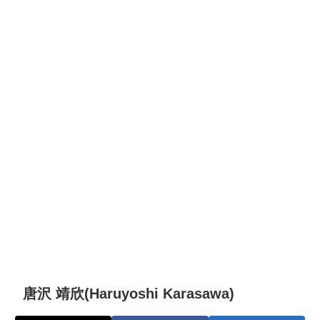
唐沢 靖欣(Haruyoshi Karasawa)