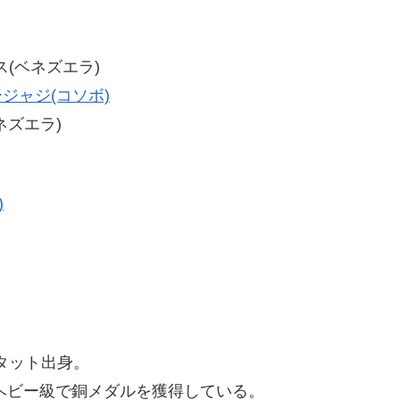
レス(ベネズエラ)
ジャジ(コソボ)
ベネズエラ)
)
タット出身。
権ヘビー級で銅メダルを獲得している。