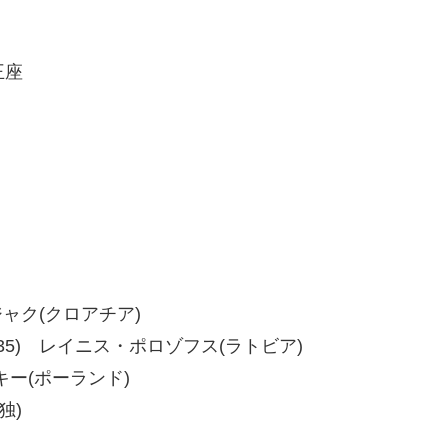
王座
ンジャク(クロアチア)
35、40-35) レイニス・ポロゾフス(ラトビア)
スキー(ポーランド)
独)