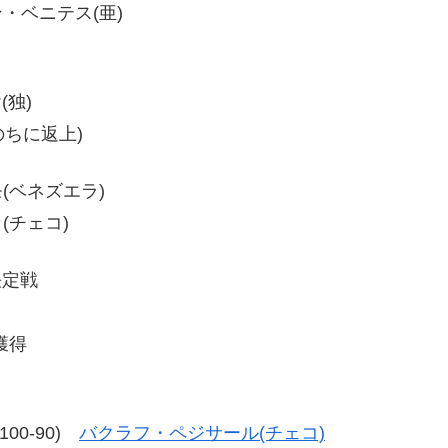
ン・ベニテス(亜)
(独)
のちに返上)
モ(ベネズエラ)
カ(チェコ)
決定戦
獲得
、100-90)
バクラフ・ペジサール(チェコ)