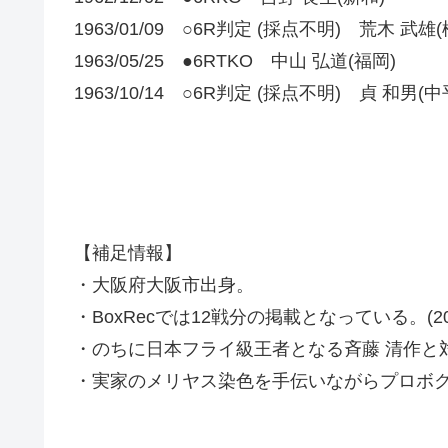
1963/01/09 ○6R判定 (採点不明) 荒木 武雄(
1963/05/25 ●6RTKO 中山 弘道(福岡)
1963/10/14 ○6R判定 (採点不明) 貞 和男(中
【補足情報】
・大阪府大阪市出身。
・BoxRecでは12戦分の掲載となっている。(2020
・のちに日本フライ級王者となる斉藤 清作と対
・実家のメリヤス染色を手伝いながらプロボ