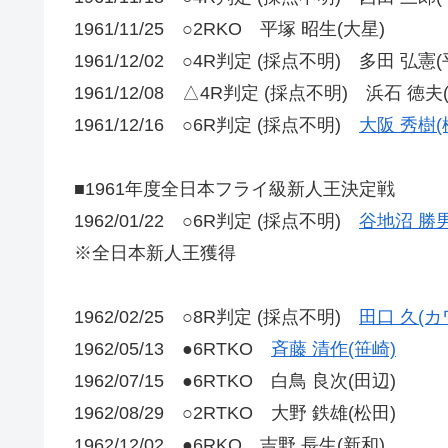
1961/11/25 ○2RKO 平塚 昭生(大星)
1961/12/02 ○4R判定 (採点不明) 多田 弘憲(
1961/12/08 △4R判定 (採点不明) 浜石 徳夫
1961/12/16 ○6R判定 (採点不明)
大阪 秀樹(
■1961年度全日本フライ級新人王決定戦
1962/01/22 ○6R判定 (採点不明)
谷地沼 勝男
※全日本新人王獲得
1962/02/25 ○8R判定 (採点不明)
田口 久(カ
1962/05/13 ●6RTKO
斉藤 清作(笹崎)
1962/07/15 ●6RTKO 白鳥 良次(田辺)
1962/08/29 ○2RTKO 大野 鉄雄(松田)
1962/12/02 ●6RKO 吉野 長生(新和)