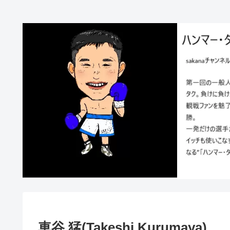
車谷 猛(Takeshi Kurumaya)