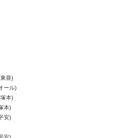
(東亜)
(オール)
(塚本)
塚本)
平安)
平安)