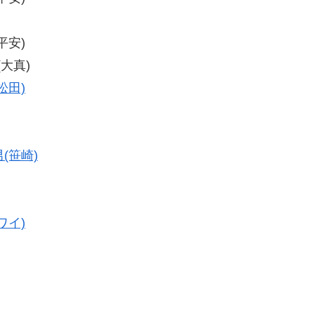
平安)
(大真)
松田)
(笹崎)
ワイ)