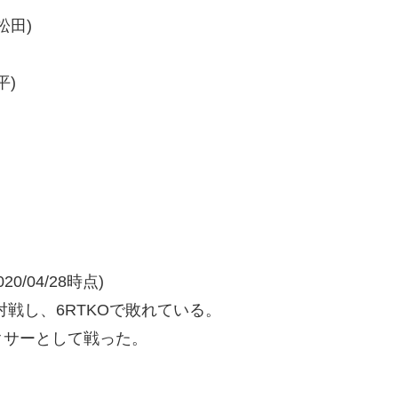
松田)
平)
/04/28時点)
戦し、6RTKOで敗れている。
クサーとして戦った。