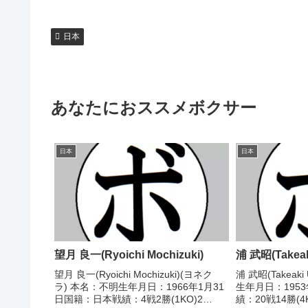
日本
あなたにおススメボクサー
日本
日本
望月 良一(Ryoichi Mochizuki)
浦 武昭(Takeak
望月 良一(Ryoichi Mochizuki)(ヨネク
浦 武昭(Takeak
ラ) 本名：不明生年月日：1966年1月31
生年月日：195
日国籍：日本戦績：4戦2勝(1KO)2
績：20戦14勝(