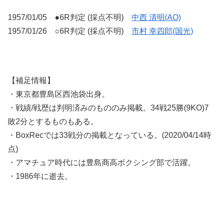
1957/01/05 ●6R判定 (採点不明)
中西 清明(AO)
1957/01/26 ○6R判定 (採点不明)
市村 幸四郎(国光)
【補足情報】
・東京都豊島区西池袋出身。
・戦績/戦歴は判明済みのもののみ掲載。34戦25勝(9KO)7
敗2分とするものもある。
・BoxRecでは33戦分の掲載となっている。(2020/04/14時
点)
・アマチュア時代には豊島商高ボクシング部で活躍。
・1986年に逝去。