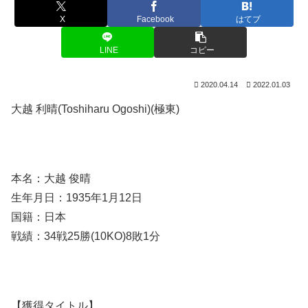
X
Facebook
はてブ
LINE
コピー
2020.04.14
2022.01.03
大越 利晴(Toshiharu Ogoshi)(極東)
本名：大越 俊晴
生年月日：1935年1月12日
国籍：日本
戦績：34戦25勝(10KO)8敗1分
【獲得タイトル】