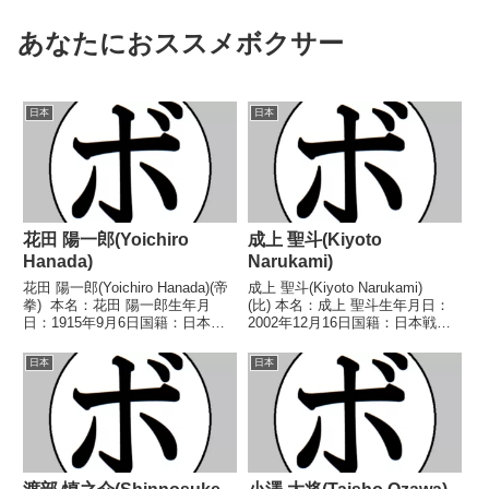
あなたにおススメボクサー
日本
日本
花田 陽一郎(Yoichiro
成上 聖斗(Kiyoto
Hanada)
Narukami)
花田 陽一郎(Yoichiro Hanada)(帝
成上 聖斗(Kiyoto Narukami)
拳) 本名：花田 陽一郎生年月
(比) 本名：成上 聖斗生年月日：
日：1915年9月6日国籍：日本戦
2002年12月16日国籍：日本戦
績：171戦97勝(1KO)40敗32分2無
績：9戦6勝(3KO)2敗1分 【獲得
効試合 【獲得タイトル】1932年
タイトル】2016年度全日本UJ王
日本
日本
度全日本選手権フライ級優勝(ア
座決定戦36kg級優勝(アマチュ
マチュア)第5...
ア)2017年度全日本U...