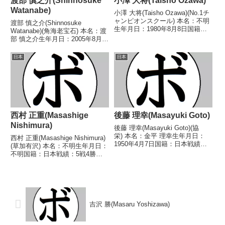
渡部 慎之介(Shinnosuke
小澤 大将(Taisho Ozawa)
Watanabe)
小澤 大将(Taisho Ozawa)(No.1チ
ャンピオンスクール) 本名：不明
渡部 慎之介(Shinnosuke
生年月日：1980年8月8日国籍：
Watanabe)(角海老宝石) 本名：渡
日本戦績：40戦24勝(15KO)14敗2
部 慎之介生年月日：2005年8月
分 【獲得タイトル】2000年度
17日国籍：日本戦績：4戦1勝1敗
KSD杯争奪B級トーナメントフェ
2分 【獲得タイトル】なし 【戦
日本
日本
ザー級優勝2002...
歴】2025/02/19 ●2RTKO 柳
修平(三迫)202...
西村 正重(Masashige
後藤 理幸(Masayuki Goto)
Nishimura)
後藤 理幸(Masayuki Goto)(協
栄) 本名：金平 理幸生年月日：
西村 正重(Masashige Nishimura)
1950年4月7日国籍：日本戦績：
(草加有沢) 本名：不明生年月日：
14戦8勝4敗2分 【獲得タイトル】
不明国籍：日本戦績：5戦4勝
なし 【戦歴】1969/06/11
(3KO)1敗 【獲得タイトル】な
○1RKO 高橋 広忠(高
し 【戦歴】1981/05/19
橋)1969/06/30 ○4R...
○2RKO 佐藤 稔(国
際)1981/09/17 ○2RK...
吉沢 勝(Masaru Yoshizawa)