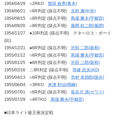
1954/04/29 ○2RKO
盬田 政男(青木)
1954/06/21 ○6R判定 (採点不明)
北村 康(中外)
1954/08/15 ○8R判定 (採点不明)
馬場 勝夫(宇都宮)
1954/09/20 ○8R判定 (採点不明)
風間 桂二郎(風間)
1954/11/27 ●10R判定 (採点不明) テネヘロス・ボーイ
(比)
1954/12/21 ●6R判定 (採点不明)
沢田 二郎(新和)
1955/01/12 ○6R判定 (採点不明)
馬場 勝夫(宇都宮)
1955/01/25 ●6R判定 (採点不明)
沢田 二郎(新和)
1955/02/16 △8R判定 (採点不明)
羽後 武夫(AO)
1955/04/13 ○6R判定 (採点不明)
市村 幸四郎(国光)
1955/06/04 ○3RKO
米津 利治(岡崎)
1955/07/01 ○6R判定 (採点不明)
長谷川 清(カワイ)
1955/07/29 ○4RTKO
馬場 勝夫(宇都宮)
■日本ライト級王座決定戦