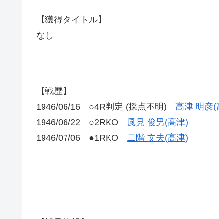
【獲得タイトル】
なし
【戦歴】
1946/06/16 ○4R判定 (採点不明)
高津 明彦(
1946/06/22 ○2RKO
風見 俊男(高津)
1946/07/06 ●1RKO
二階 文夫(高津)