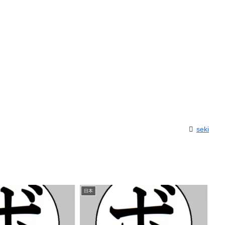
seki
日本