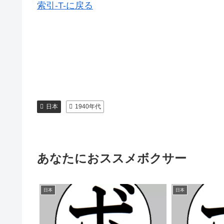
索引-T-に戻る
日本
1940年代
あなたにおススメボクサー
日本
日本