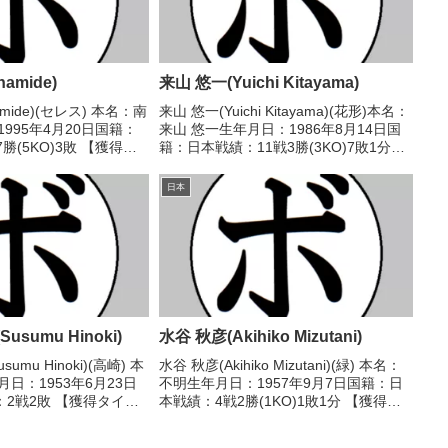
namide)
来山 悠一(Yuichi Kitayama)
namide)(セレス) 本名：南
来山 悠一(Yuichi Kitayama)(花形)本名：
995年4月20日国籍：
来山 悠一生年月日：1986年8月14日国
勝(5KO)3敗 【獲得タ
籍：日本戦績：11戦3勝(3KO)7敗1分
年度日本バンタム級最強
【獲得タイトル】なし【戦歴】■2014年
18/06/02
度東日本スーパーライト級新人王予選
日本
ニ...
2014/06/01 ●...
sumu Hinoki)
水谷 秋彦(Akihiko Mizutani)
umu Hinoki)(高崎) 本
水谷 秋彦(Akihiko Mizutani)(緑) 本名：
日：1953年6月23日
不明生年月日：1957年9月7日国籍：日
2戦2敗 【獲得タイト
本戦績：4戦2勝(1KO)1敗1分 【獲得タ
980/04/30 ●4R判
イトル】なし 【戦歴】■1980年度中日本
小泉 圭司(草加有
スーパーバンタム級予選1980/08/17