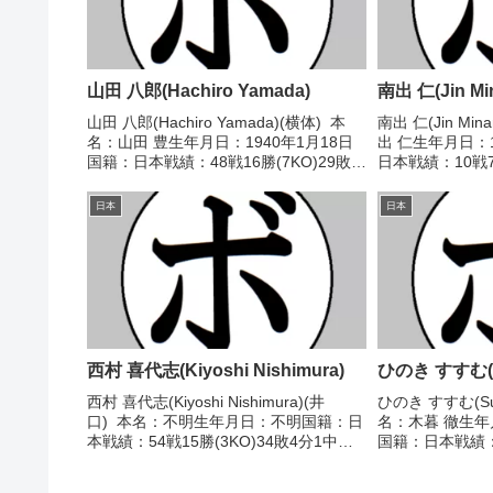
山田 八郎(Hachiro Yamada)
南出 仁(Jin Mi
山田 八郎(Hachiro Yamada)(横体) 本
南出 仁(Jin Mi
名：山田 豊生年月日：1940年1月18日
出 仁生年月日：1
国籍：日本戦績：48戦16勝(7KO)29敗3
日本戦績：10戦7
分 【獲得タイトル】なし 【戦歴】
イトル】2022
1957/03/30 ●4R判定 (採点不明) 月島
挑戦者 【戦歴】20
日本
日本
一郎...
○1RTKO アント
西村 喜代志(Kiyoshi Nishimura)
ひのき すすむ(Su
西村 喜代志(Kiyoshi Nishimura)(井
ひのき すすむ(Sus
口) 本名：不明生年月日：不明国籍：日
名：木暮 徹生年月
本戦績：54戦15勝(3KO)34敗4分1中
国籍：日本戦績：
止 【獲得タイトル】ダイヤモンドグロ
ル】なし 【戦歴】1
ーブトーナメントライト級優勝 【戦
定 (採点不明) 