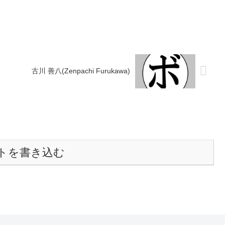
.
●1RKO...
古川 善八(Zenpachi Furukawa)
トを書き込む