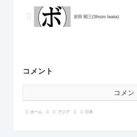
歴】1946/12/14 ●...
沢)■1980年度東..
岩田 昭三(Shozo Iwata)
コメント
コメン
ホーム
アジア
日本