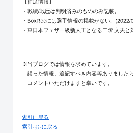
【補足情報】
・戦績/戦歴は判明済みのもののみ記載。
・BoxRecには選手情報の掲載がない。(2022/01
・東日本フェザー級新人王となる二階 文夫と対
※当ブログでは情報を求めています。
誤った情報、追記すべき内容等ありましたら
コメントいただけますと幸いです。
索引に戻る
索引-お-に戻る