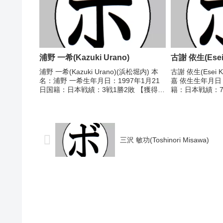
浦野 一希(Kazuki Urano)
古謝 依生(Esei
浦野 一希(Kazuki Urano)(浜松堀内) 本
古謝 依生(Esei 
名：浦野 一希生年月日：1997年1月21
嘉 依生生年月日：
日国籍：日本戦績：3戦1勝2敗 【獲得タ
籍：日本戦績：7戦
イトル】なし 【戦歴】■2024年度中日本
タイトル】なし 【
ライト級新人王準々決勝2024/03/31
○2RKO 丹野 昭
●1RTKO 田中...
○1...
三沢 敏功(Toshinori Misawa)