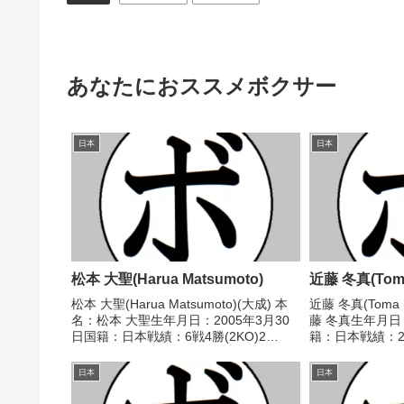
あなたにおススメボクサー
日本
日本
松本 大聖(Harua Matsumoto)
近藤 冬真(Toma
松本 大聖(Harua Matsumoto)(大成) 本
近藤 冬真(Toma 
名：松本 大聖生年月日：2005年3月30
藤 冬真生年月日：
日国籍：日本戦績：6戦4勝(2KO)2
籍：日本戦績：24
分 【獲得タイトル】なし 【戦歴】
分 【獲得タイト
2023/07/16 ○3RKO 鈴木 貴博(フリ
ライ級新人王 【戦
日本
日本
ー)2023/12/...
○4R判定 3-0(3...