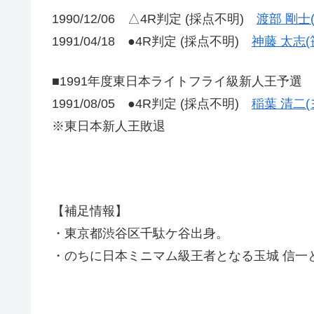
1990/12/06 △4R判定 (採点不明)
渡部 剛士
1991/04/18 ●4R判定 (採点不明)
神藤 太志(
■1991年度東日本ライトフライ級新人王予選
1991/08/05 ●4R判定 (採点不明)
稲葉 清二(
※東日本新人王敗退
【補足情報】
・東京都渋谷区千駄ケ谷出身。
・のちに日本ミニマム級王者となる玉城 信一