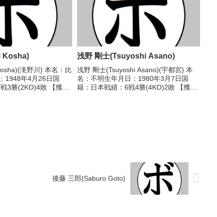
 Kosha)
浅野 剛士(Tsuyoshi Asano)
Kosha)(滝野川) 本名：比
浅野 剛士(Tsuyoshi Asano)(宇都宮) 本
1948年4月26日国
名：不明生年月日：1980年3月7日国
3勝(2KO)4敗 【獲得
籍：日本戦績：6戦4勝(4KO)2敗 【獲得
戦歴】1969/06/09
タイトル】なし 【戦歴】1999/10/03
明(田辺)1969/07/02
○1RTKO 椎名 康善(ひたちな
か)2001/05/0...
後藤 三郎(Saburo Goto)