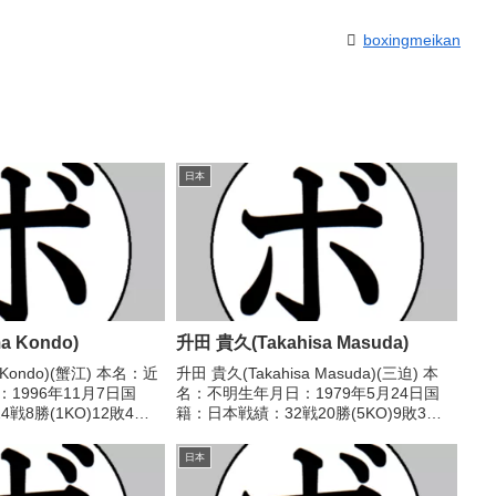
boxingmeikan
日本
 Kondo)
升田 貴久(Takahisa Masuda)
Kondo)(蟹江) 本名：近
升田 貴久(Takahisa Masuda)(三迫) 本
1996年11月7日国
名：不明生年月日：1979年5月24日国
戦8勝(1KO)12敗4
籍：日本戦績：32戦20勝(5KO)9敗3
ル】2017年度中日本フ
分 【獲得タイトル】1999年度KSD杯B
歴】2016/03/27
級トーナメントフライ級優勝第25代
日本
OPBF東洋太平洋ライトフ...