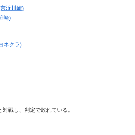
(京浜川崎)
笹崎)
ヨネクラ)
と対戦し、判定で敗れている。