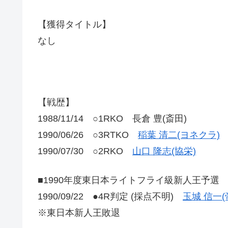
【獲得タイトル】
なし
【戦歴】
1988/11/14 ○1RKO 長倉 豊(斎田)
1990/06/26 ○3RTKO
稲葉 清二(ヨネクラ)
1990/07/30 ○2RKO
山口 隆志(協栄)
■1990年度東日本ライトフライ級新人王予選
1990/09/22 ●4R判定 (採点不明)
玉城 信一(
※東日本新人王敗退