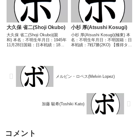
大久保 省二(Shoji Okubo)
小杉 厚(Atsushi Kosugi)
大久保 省二(Shoji Okubo)(親
小杉 厚(Atsushi Kosugi)(極東) 本
和) 本名：不明生年月日：1945年
名：不明生年月日：不明国籍：日
11月28日国籍：日本戦績：18戦8
本戦績：7戦7勝(2KO) 【獲得タイ
勝(2KO)7敗3分 【獲得タイトル】
トル】なし 【戦歴】
なし 【戦歴】1976/02/20 ○4R
1960/01/04 ○4R判定 (採点不
判定 (採点不明) アントニオ 大
明) 甲斐 武夫(興
鵬(大鵬)■...
伸)1960/02/03 ○2RTKO...
メルビン・ロペス(Melvin Lopez)
加藤 駿希(Toshiki Kato)
コメント