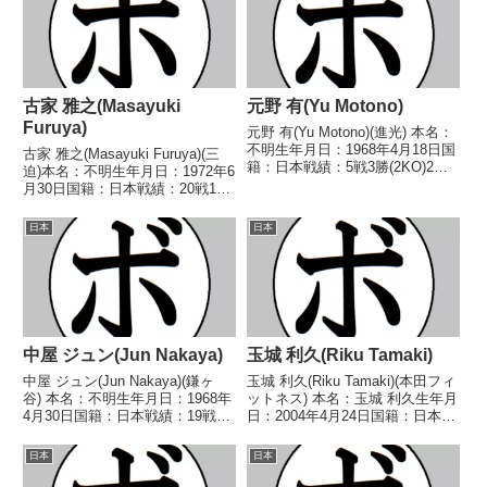
古家 雅之(Masayuki
元野 有(Yu Motono)
Furuya)
元野 有(Yu Motono)(進光) 本名：
不明生年月日：1968年4月18日国
古家 雅之(Masayuki Furuya)(三
籍：日本戦績：5戦3勝(2KO)2
迫)本名：不明生年月日：1972年6
敗 【獲得タイトル】なし 【戦
月30日国籍：日本戦績：20戦11
歴】1992/09/07 ○2RKO 宮西
勝(3KO) 7敗2分【獲得タイトル】
邦明(東郷)1993/04/02 ○2RKO
なし【戦歴】1991/10/14 ○4R判
日本
日本
二澤...
定 (採点不明) 藤田 洋一(マス
ド)19...
中屋 ジュン(Jun Nakaya)
玉城 利久(Riku Tamaki)
中屋 ジュン(Jun Nakaya)(鎌ヶ
玉城 利久(Riku Tamaki)(本田フィ
谷) 本名：不明生年月日：1968年
ットネス) 本名：玉城 利久生年月
4月30日国籍：日本戦績：19戦6
日：2004年4月24日国籍：日本戦
勝(2KO)9敗4分 【獲得タイトル】
績：2戦2勝(2KO) 【獲得タイト
なし 【戦歴】■1992年度東日本
ル】2026年度西部日本ミドル級
日本
日本
ライト級新人王予選1992/07/16
新人王 【戦歴】2025/12/07
●1RKO 加賀...
○2RTKO 安田...