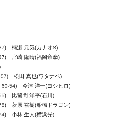
39-37) 楠瀬 元気(カナオS)
39-37) 宮崎 隆晴(福岡帝拳)
)
、57-57) 松田 真也(ワタナベ)
55、60-54) 今津 洋一(ヨシヒロ)
58-55) 比留間 洋平(石川)
、75-78) 萩原 裕樹(船橋ドラゴン)
80-74) 小林 生人(横浜光)