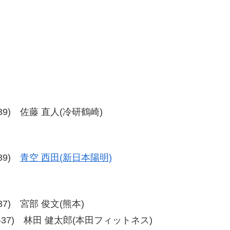
39-39) 佐藤 直人(冷研鶴崎)
勝
-39)
青空 西田(新日本陽明)
9-37) 宮部 俊文(熊本)
7、37-37) 林田 健太郎(本田フィットネス)