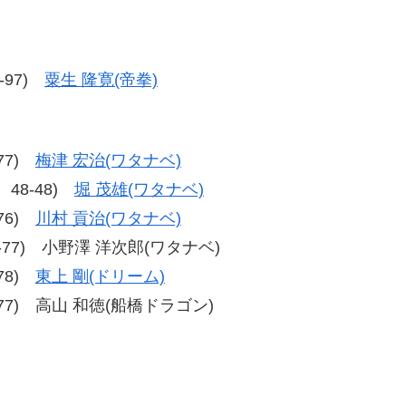
5-97)
粟生 隆寛(帝拳)
-77)
梅津 宏治(ワタナベ)
8、48-48)
堀 茂雄(ワタナベ)
-76)
川村 貢治(ワタナベ)
、77-77) 小野澤 洋次郎(ワタナベ)
-78)
東上 剛(ドリーム)
、75-77) 高山 和徳(船橋ドラゴン)