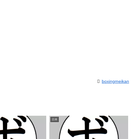
boxingmeikan
日本