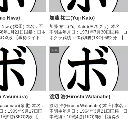
o Niwa)
加藤 祐二(Yuji Kato)
o Niwa)(松田) 本名：不
加藤 祐二(Yuji Kato)(ヨネクラ) 本名：
58年1月21日国籍：日本
不明生年月日：1971年7月30日国籍：ヨ
KO)3敗 【獲得タイト
ネクラ戦績：20戦9勝(1KO)9敗2分 【獲
979/05/19 ●4R判
得タイトル】なし 【戦歴】
佐藤 ジョー(池
1992/03/30 ○4R判定 (採点不明) 平野
日本
安夫(ランド)...
 Yasumura)
渡辺 浩(Hiroshi Watanabe)
Yasumura)(泉北) 本名：
渡辺 浩(Hiroshi Watanabe)(本庄) 本名：
：1999年9月17日国
不明生年月日：1964年3月21日国籍：日
戦9勝(3KO)2敗 【獲
本戦績：10戦4勝(1KO)6敗 【獲得タイ
22年度全日本スーパー
トル】なし 【戦歴】1988/05/31
王 【戦歴】
●2RKO 半沢 修(相模原ヨネク
RKO...
ラ)1988/10...