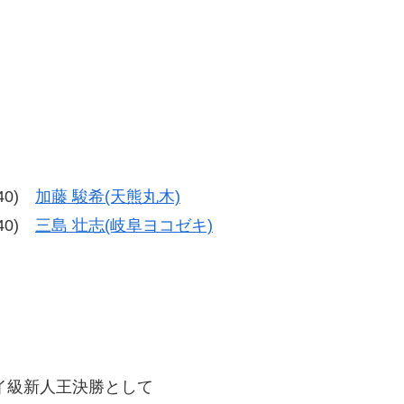
-40)
加藤 駿希(天熊丸木)
-40)
三島 壮志(岐阜ヨコゼキ)
フライ級新人王決勝として