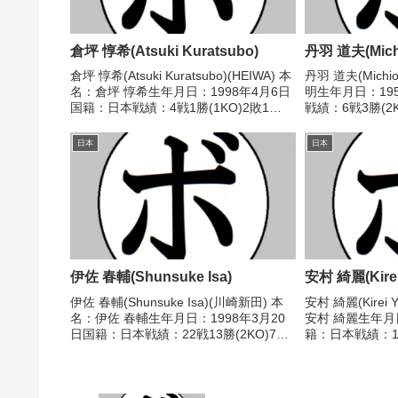
倉坪 惇希(Atsuki Kuratsubo)
丹羽 道夫(Michi
倉坪 惇希(Atsuki Kuratsubo)(HEIWA) 本
丹羽 道夫(Michi
名：倉坪 惇希生年月日：1998年4月6日
明生年月日：19
国籍：日本戦績：4戦1勝(1KO)2敗1
戦績：6戦3勝(2
分 【獲得タイトル】2025年度中日本ラ
ル】なし 【戦歴】1
イトフライ級新人王 【戦歴】
定 (採点不明) 
日本
日本
2025/04/06 ○1...
田)1979/09/...
伊佐 春輔(Shunsuke Isa)
安村 綺麗(Kirei
伊佐 春輔(Shunsuke Isa)(川崎新田) 本
安村 綺麗(Kirei 
名：伊佐 春輔生年月日：1998年3月20
安村 綺麗生年月日
日国籍：日本戦績：22戦13勝(2KO)7敗2
籍：日本戦績：11
分 【獲得タイトル】第2代日本ミニマム
得タイトル】20
級ユース王座 【戦歴】2016/09/14
バンタム級新人
○4RTKO 上...
2021/11/21 ○1