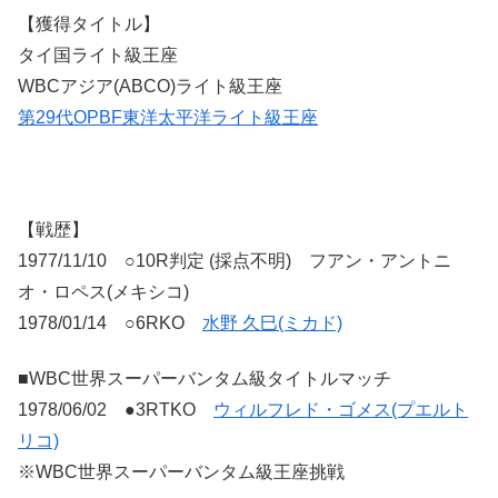
【獲得タイトル】
タイ国ライト級王座
WBCアジア(ABCO)ライト級王座
第29代OPBF東洋太平洋ライト級王座
【戦歴】
1977/11/10 ○10R判定 (採点不明) フアン・アントニ
オ・ロペス(メキシコ)
1978/01/14 ○6RKO
水野 久巳(ミカド)
■WBC世界スーパーバンタム級タイトルマッチ
1978/06/02 ●3RTKO
ウィルフレド・ゴメス(プエルト
リコ)
※WBC世界スーパーバンタム級王座挑戦