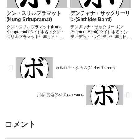
クン・スリルプラマット
デンチャナ・サックリーリ
(Kung Srirupramat)
ン(Sitthidet Banti)
クン・スリルプラマット(Kung
デンチャナ・サックリーリン
Srirupramat)(タイ) 本名：クン・
(Sitthidet Banti)(タイ) 本名：シ
スリルプラマット生年月日：
ティデット・バンティ生年月日：
1993年5月6日国籍：タイ戦績：
1990年12月21日国籍：タイ戦
11戦7勝(3KO)4敗 【獲得タイト
績：22戦13勝(7KO)9敗 【獲得タ
ル】なし 【戦歴】2021/12/28
イトル】なし 【戦歴】
●5RTKO タナン・...
2014/12/12 ●6R判...
カルロス・タカム(Carlos Takam)
川村 貢治(Koji Kawamura)
コメント