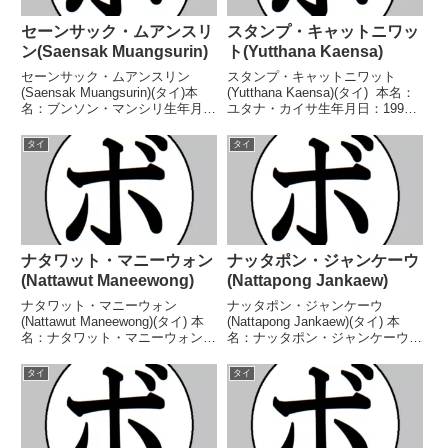
セーンサック・ムアンスリ
スタンプ・キャットニワッ
ン(Saensak Muangsurin)
ト(Yutthana Kaensa)
セーンサック・ムアンスリン
スタンプ・キャットニワット
(Saensak Muangsurin)(タイ)本
(Yutthana Kaensa)(タイ) 本名：
名：ブンソン・マンシリ生年月
ユタナ・カイサ生年月日：1998
日：1951年8月13日国籍：タイ戦
年1月7日国籍：タイ戦績：28戦
績：20戦14勝(11KO)6敗【獲得タ
23勝(10KO)5敗 【獲得タイト
タイ
タイ
イトル】1973年度東南アジア競
ル】ABFアジアスーパーフライ級
技大会優勝(アマチュア)第8...
王座PABAパンアジアフライ...
ナタワット・マニーウォン
ナッタポン・ジャンケーウ
(Nattawut Maneewong)
(Nattapong Jankaew)
ナタワット・マニーウォン
ナッタポン・ジャンケーウ
(Nattawut Maneewong)(タイ) 本
(Nattapong Jankaew)(タイ) 本
名：ナタワット・マニーウォン生
名：ナッタポン・ジャンケーウ生
年月日：1996年9月19日国籍：タ
年月日：1996年5月25日国籍：タ
イ戦績：16戦10勝(8KO)6敗 【獲
イ戦績：19戦13勝(9KO)6敗 【獲
タイ
タイ
得タイトル】なし 【戦歴】
得タイトル】タイ国スーパーフラ
2023/06/18 ○6R判定...
イ級暫定王座WBAアジアスー
パ...