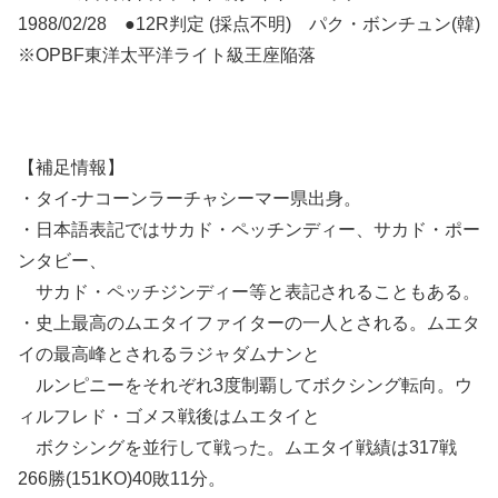
1988/02/28 ●12R判定 (採点不明) パク・ボンチュン(韓)
※OPBF東洋太平洋ライト級王座陥落
【補足情報】
・タイ-ナコーンラーチャシーマー県出身。
・日本語表記ではサカド・ペッチンディー、サカド・ポー
ンタビー、
サカド・ペッチジンディー等と表記されることもある。
・史上最高のムエタイファイターの一人とされる。ムエタ
イの最高峰とされるラジャダムナンと
ルンピニーをそれぞれ3度制覇してボクシング転向。ウ
ィルフレド・ゴメス戦後はムエタイと
ボクシングを並行して戦った。ムエタイ戦績は317戦
266勝(151KO)40敗11分。