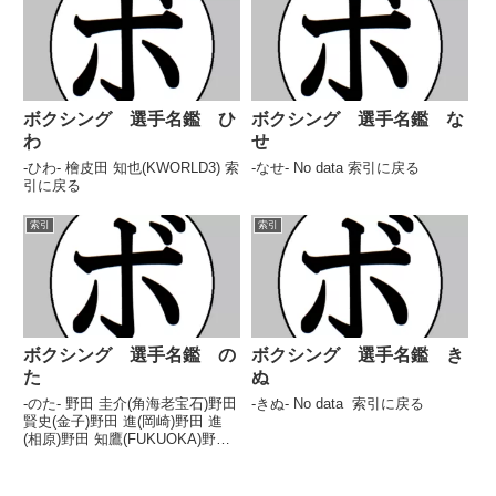
ボクシング 選手名鑑 ひ
ボクシング 選手名鑑 な
わ
せ
-ひわ- 檜皮田 知也(KWORLD3) 索
-なせ- No data 索引に戻る
引に戻る
索引
索引
ボクシング 選手名鑑 の
ボクシング 選手名鑑 き
た
ぬ
-のた- 野田 圭介(角海老宝石)野田
-きぬ- No data 索引に戻る
賢史(金子)野田 進(岡崎)野田 進
(相原)野田 知鷹(FUKUOKA)野田
正夫(新日本)野田 耀志(東京ボー
リング)野館 喜久男(ヨネクラ) 索
引に戻る