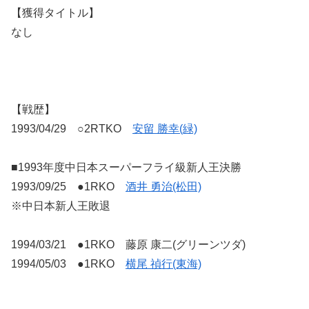
【獲得タイトル】
なし
【戦歴】
1993/04/29 ○2RTKO
安留 勝幸(緑)
■1993年度中日本スーパーフライ級新人王決勝
1993/09/25 ●1RKO
酒井 勇治(松田)
※中日本新人王敗退
1994/03/21 ●1RKO 藤原 康二(グリーンツダ)
1994/05/03 ●1RKO
横尾 禎行(東海)