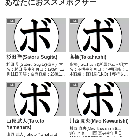
あなたにおススメボクサー
日本
日本
杉田 聖(Satoru Sugita)
高橋(Takahashi)
杉田 聖(Satoru Sugita)(奈良) 本
高橋(Takahashi)(所属ジム不明)本
名：杉田 聖生年月日：1989年12
名：不明生年月日：不明国籍：日
月11日国籍：奈良戦績：23戦15
本戦績：1戦1勝(1KO)【獲得タイ
勝(10KO)6敗2分 【獲得タイト
トル】なし【戦歴】1946/01/20
ル】2016年度最強後楽園スーパ
○3RKO 光井(所属ジム不明)【補
日本
日本
ーフェザー級優勝 【戦歴】
足情報】・戦績は判明済みのもの
2010/03/07...
のみ記載。・BoxRec...
山原 武人(Taketo
川西 真央(Mao Kawanishi)
Yamahara)
川西 真央(Mao Kawanishi)(三
迫) 本名：川西 真央生年月日：
山原 武人(Taketo Yamahara)