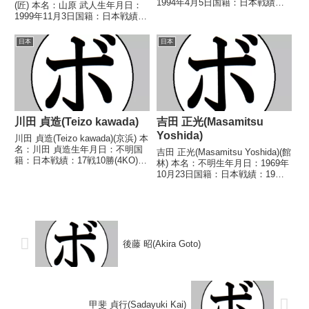
1994年4月5日国籍：日本戦績：
(匠) 本名：山原 武人生年月日：
11戦7勝(3KO)4敗 【獲得タイト
1999年11月3日国籍：日本戦績：
ル】なし 【戦歴】2014/07/01
9戦5勝(3KO)4敗 【獲得タイト
●1RKO 槐 勇人(石
ル】なし 【戦歴】2022/05/29
日本
日本
橋)2014/11/1...
●4RTKO 小西 帝土(井岡弘
樹)2022/11...
川田 貞造(Teizo kawada)
吉田 正光(Masamitsu
Yoshida)
川田 貞造(Teizo kawada)(京浜) 本
名：川田 貞造生年月日：不明国
吉田 正光(Masamitsu Yoshida)(館
籍：日本戦績：17戦10勝(4KO)5
林) 本名：不明生年月日：1969年
敗2分 【獲得タイトル】な
10月23日国籍：日本戦績：19戦
し 【戦歴】1946/06/22
10勝(6KO)9敗 【獲得タイトル】
●3RKO ジョー・カミロ(国
1991年度東日本ライト級新人
際)1946/08/25 △4R...
王 【戦歴】1987/02/10 ●4R判
定 (採...
後藤 昭(Akira Goto)
甲斐 貞行(Sadayuki Kai)