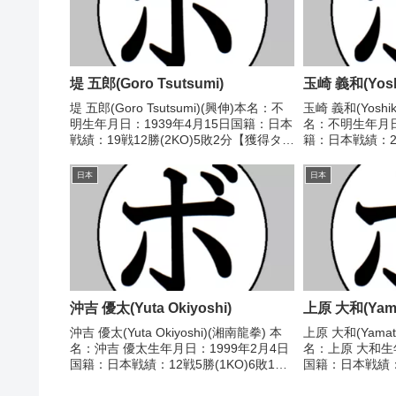
堤 五郎(Goro Tsutsumi)
玉崎 義和(Yoshi
堤 五郎(Goro Tsutsumi)(興伸)本名：不
玉崎 義和(Yoshik
明生年月日：1939年4月15日国籍：日本
名：不明生年月日
戦績：19戦12勝(2KO)5敗2分【獲得タイ
籍：日本戦績：29
トル】なし【戦歴】1961/10/23 ○6R判
分 【獲得タイト
定 (採点不明) 早手 勲(大星)1961/11/...
ンタム級新人王 【
日本
日本
△4R判定...
沖吉 優太(Yuta Okiyoshi)
上原 大和(Yama
沖吉 優太(Yuta Okiyoshi)(湘南龍拳) 本
上原 大和(Yamato
名：沖吉 優太生年月日：1999年2月4日
名：上原 大和生
国籍：日本戦績：12戦5勝(1KO)6敗1
国籍：日本戦績：7
分 【獲得タイトル】なし 【戦歴】
分 【獲得タイト