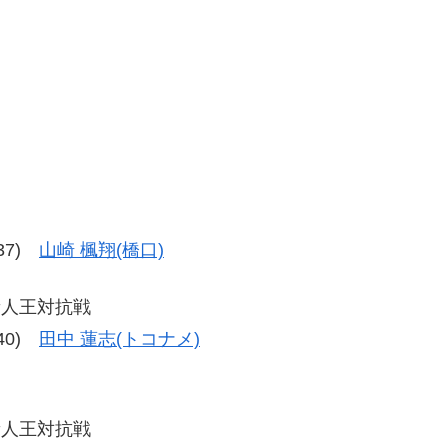
-37)
山崎 楓翔(橋口)
新人王対抗戦
-40)
田中 蓮志(トコナメ)
新人王対抗戦