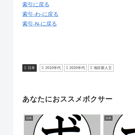
索引に戻る
索引-わ-に戻る
索引-N-に戻る
日本
2010年代
2020年代
地区新人王
あなたにおススメボクサー
日本
日本