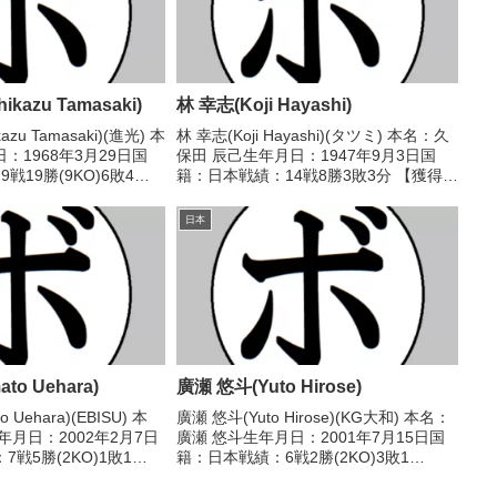
kazu Tamasaki)
林 幸志(Koji Hayashi)
azu Tamasaki)(進光) 本
林 幸志(Koji Hayashi)(タツミ) 本名：久
：1968年3月29日国
保田 辰己生年月日：1947年9月3日国
戦19勝(9KO)6敗4
籍：日本戦績：14戦8勝3敗3分 【獲得タ
ル】1988年度西日本バ
イトル】なし 【戦歴】1967/02/23
戦歴】1985/06/27
○4R判定 (採点不明) 野口 安男(木
日本
村)1967/03...
to Uehara)
廣瀬 悠斗(Yuto Hirose)
 Uehara)(EBISU) 本
廣瀬 悠斗(Yuto Hirose)(KG大和) 本名：
年月日：2002年2月7日
廣瀬 悠斗生年月日：2001年7月15日国
戦5勝(2KO)1敗1
籍：日本戦績：6戦2勝(2KO)3敗1
ル】なし 【戦歴】
分 【獲得タイトル】なし 【戦歴】