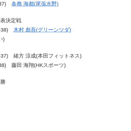
-37)
各務 海都(尾張水野)
代表決定戦
8-38)
木村 彪吾(グリーンツダ)
)
7、37-37) 緒方 涼成(本田フィットネス)
39-38) 藤田 海翔(HKスポーツ)
決勝