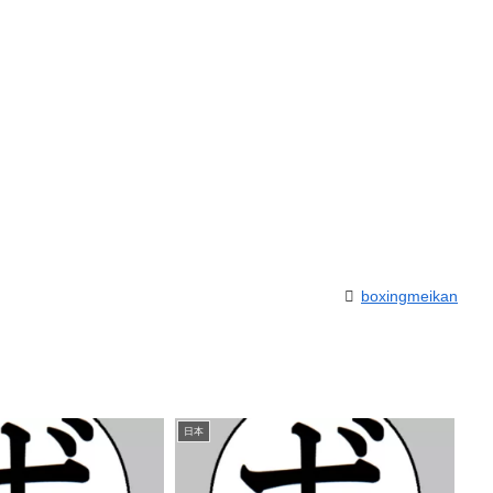
boxingmeikan
日本