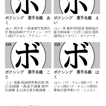
ボクシング 選手名鑑 あ
ボクシング 選手名鑑 え
く
い
-あく- 阿久井 一彦(倉敷守安)阿久
-えい- 英 豪(KOD)栄喜 那維哉(大
沢 剛志(高崎)アグスティン・ガウ
阪天神)栄倉 一仁(不二)栄治 後田
ト(亜)アクセル・アラゴン・ベガ
(親和)エータワン・モークーテッ
(メキシコ)アクセル・シュルツ
トンブリー(タイ)エイドリアン・
(独)アクセル 住吉(関門JAPAN)阿
アルバラード(米)エイドリアン・
索引
索引
久津 源(帝拳) 索引に戻る
デュライバ(比)エイドリアン・ブ
ローナー(米)エイドリアン・レラ
サ...
ボクシング 選手名鑑 こ
ボクシング 選手名鑑 は
と
く
-こと- 後藤 昭(福岡帝拳)五島 明
-はく- パク・ウォン(韓)パク・キ
(三迫)後藤 一真(金子)後藤 憬(中
ジョン(韓)パク・キョンス(韓)白
日)後藤 圭人(名古屋大橋)後藤 憲
重雄(大阪帝拳)パク・ジュヨン
(不二)後藤 定男(川崎)後藤 三郎
(韓)パク・チャニ(韓)パク・チャ
(大分)後藤 昭二(福本)後藤 心大
ンヨン(韓)パク・チョン(韓)パ
(大阪天神)後藤 宗士(とよはし)後
ク・チョンパル(韓)パク・ヨンギ
藤 唯夫(名古屋)後...
ュン(韓)羽草 勉(北九州)ハクソ