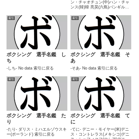
ン・チャオチュン(中)ハン・チャ
ンス(韓)韓 亮昊(六島)バンギル・
ヤニ(南ア)パンサー 福地(新和)パ
ンサー 柳田(福岡帝拳)パンダ 上
索引
索引
田(青木)ハンター 江上(疋田)パン
チョ・ビラ(比)阪東 タカ(ON...
ボクシング 選手名鑑 し
ボクシング 選手名鑑 そ
ち
あ
-しち- No data 索引に戻る
-そあ- No data 索引に戻る
索引
索引
ボクシング 選手名鑑 た
ボクシング 選手名鑑 て
り
に
-たり- ダリス・ミハエルゾウスキ
-てに- デニー・モイヤー(米)デニ
ー(ポーランド) 索引に戻る
ス・コントレラス(メキシコ)デニ