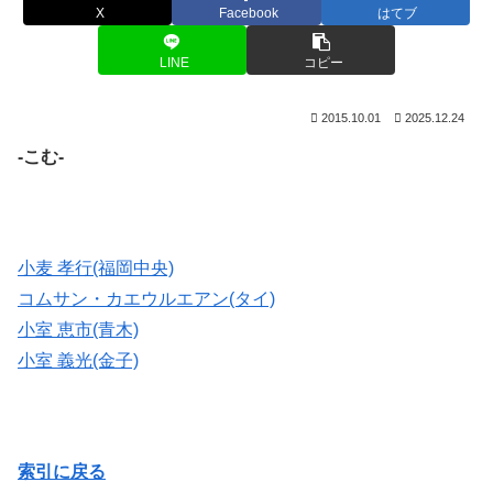
X
Facebook
はてブ
LINE
コピー
2015.10.01
2025.12.24
-こむ-
小麦 孝行(福岡中央)
コムサン・カエウルエアン(タイ)
小室 恵市(青木)
小室 義光(金子)
索引に戻る