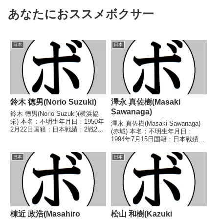
あなたにおススメボクサー
日本
日本
鈴木 徳男(Norio Suzuki)
澤永 真佐樹(Masaki
Sawanaga)
鈴木 徳男(Norio Suzuki)(横浜協
栄) 本名：不明生年月日：1950年
澤永 真佐樹(Masaki Sawanaga)
2月22日国籍：日本戦績：2戦2
(赤城) 本名：不明生年月日：
敗 【獲得タイトル】なし 【戦
1994年7月15日国籍：日本戦績：
歴】1969/09/08 ●3RKO 宮城
40戦25勝(9KO)10敗5分 【獲得タ
哲男(鈴木)1970/01/11 ●4R判定
イトル】1995年度西部日本バン
日本
日本
(採点...
タム級新人王2004年度A級トーナ
メントフェザー級優勝...
棟近 政浩(Masahiro
松山 和樹(Kazuki