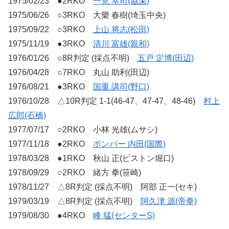
1975/02/23 ●2RKO
一見 幸司(協栄)
1975/06/26 ○3RKO 大樂 春樹(埼玉中央)
1975/09/22 ○3RKO
上山 将志(松田)
1975/11/19 ●3RKO
清川 富雄(親和)
1976/01/26 ○8R判定 (採点不明)
五戸 定博(田辺)
1976/04/28 ○7RKO 丸山 助利(田辺)
1976/08/21 ●3RKO
国重 講司(野口)
1976/10/28 △10R判定 1-1(46-47、47-47、48-46)
村上
広郎(石橋)
1977/07/17 ○2RKO 小林 光雄(ムサシ)
1977/11/18 ●2RKO
ボンバー 内田(国際)
1978/03/28 ●1RKO 秋山 正(ピストン堀口)
1978/09/29 ○2RKO 緒方 拳(笹崎)
1978/11/27 △8R判定 (採点不明) 阿部 正一(セキ)
1979/03/19 △8R判定 (採点不明)
阿久津 源(帝拳)
1979/08/30 ●4RKO
峰 猛(センターS)