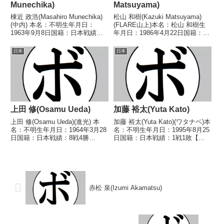
Munechika)
Matsuyama)
棟近 政浩(Masahiro Munechika)
松山 和樹(Kazuki Matsuyama)
(中内) 本名：不明生年月日：
(FLARE山上)本名：松山 和樹生
1963年9月8日国籍：日本戦績：2
年月日：1986年4月22日国籍：日
戦1勝1敗 【獲得タイトル】な
本戦績：22戦13勝(7KO)8敗1分
し 【戦歴】1990/03/20 〇
【獲得タイトル】2014年度B級ト
日本
日本
2RKO 加藤 政則(平和)■1990年
ーナメントスーパーライト級優勝
度西部日本・中日本...
【戦歴】2010/0...
上田 修(Osamu Ueda)
加藤 裕太(Yuta Kato)
上田 修(Osamu Ueda)(進光) 本
加藤 裕太(Yuta Kato)(ワタナベ)本
名：不明生年月日：1964年3月28
名：不明生年月日：1995年8月25
日国籍：日本戦績：8戦4勝
日国籍：日本戦績：1戦1敗【獲
(1KO)3敗1分 【獲得タイトル】な
得タイトル】なし【戦歴】
し 【戦歴】1983/11/11
2020/09/08 ●4R判定 0-3(37-
○2RKO 三井 弘有(神
39、36-40、36-40) 長尾 朋範(フ
林)1984/05/11 ○4R判定...
ラッシュ赤...
赤松 泉(Izumi Akamatsu)