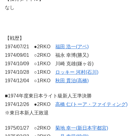
なし
【戦歴】
1974/07/21 ●2RKO
福田 浩一(アベ)
1974/09/01 ○2RKO 福永 幸博(勝又)
1974/10/09 ○1RKO 川崎 克雄(鎌ヶ谷)
1974/10/28 ○1RKO
ロッキー 河村(石川)
1974/12/04 ○1RKO
秋田 貫治(高橋)
■1974年度東日本ライト級新人王準決勝
1974/12/26 ●2RKO
高橋 仁(トーア・ファイティング)
※東日本新人王敗退
1975/01/27 ○2RKO
菊地 幸一(新日本宇都宮)