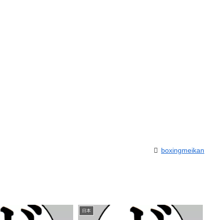
boxingmeikan
日本