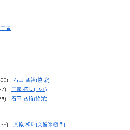
級王者
)
8-38)
石田 智裕(協栄)
-37)
王家 拓見(T&T)
-36)
石田 智裕(協栄)
8-38)
京原 和輝(久留米櫛間)