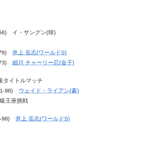
57-56) イ・サングン(韓)
-79)
井上 岳志(ワールドS)
-73)
細川 チャーリー忍(金子)
級タイトルマッチ
91-98)
ウェイド・ライアン(豪)
ー級王座挑戦
3-98)
井上 岳志(ワールドS)