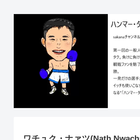
ワチュク・ナァツ(Nath Nwachu