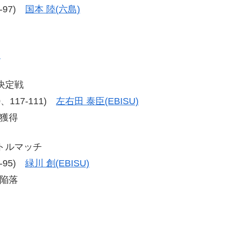
3-97)
国本 陸(六島)
)
決定戦
10、117-111)
左右田 泰臣(EBISU)
座獲得
トルマッチ
4-95)
緑川 創(EBISU)
座陥落