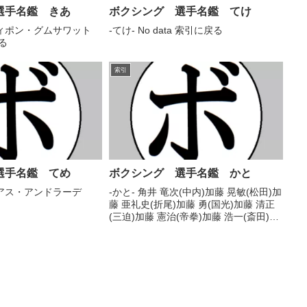
選手名鑑 きあ
ボクシング 選手名鑑 てけ
ティポン・グムサワット
-てけ- No data 索引に戻る
る
索引
選手名鑑 てめ
ボクシング 選手名鑑 かと
リアス・アンドラーデ
-かと- 角井 竜次(中内)加藤 晃敏(松田)加
藤 亜礼史(折尾)加藤 勇(国光)加藤 清正
(三迫)加藤 憲治(帝拳)加藤 浩一(斎田)加
藤 浩治(松田)加藤 弘司(JRJ国際)加藤 幸
海(ワタナベ)加藤 収二(中野サイトウ)加
藤 准也(三...