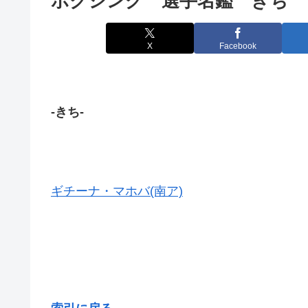
ボクシング 選手名鑑 きち
X
Facebook
-きち-
ギチーナ・マホバ(南ア)