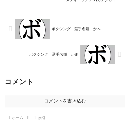
ック 久留須(広島三栄)アトム 西
村(北陸石丸)アトム 吉田(松田)後
村 則和(ひばりが丘)アドリ・ハフ
ィズ(マレーシア)アドリアヌス・
タロ...
ボクシング 選手名鑑 かへ
ボクシング 選手名鑑 かま
コメント
コメントを書き込む
ホーム
索引