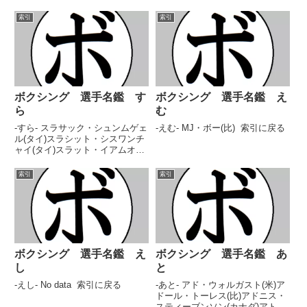
索引
索引
ボクシング 選手名鑑 す
ボクシング 選手名鑑 え
ら
む
-すら- スラサック・シュンムゲェ
-えむ- MJ・ボー(比) 索引に戻る
ル(タイ)スラシット・シスワンチ
ャイ(タイ)スラット・イアムオン
(タイ)スラフ・ヤコブレフ(協
栄) 索引に戻る
索引
索引
ボクシング 選手名鑑 え
ボクシング 選手名鑑 あ
し
と
-えし- No data 索引に戻る
-あと- アド・ウォルガスト(米)ア
ドール・トーレス(比)アドニス・
スティーブンソン(カナダ)アトミ