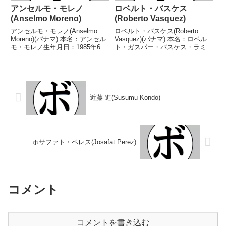
アンセルモ・モレノ
ロベルト・バスケス
(Anselmo Moreno)
(Roberto Vasquez)
アンセルモ・モレノ(Anselmo
ロベルト・バスケス(Roberto
Moreno)(パナマ) 本名：アンセル
Vasquez)(パナマ) 本名：ロベル
モ・モレノ生年月日：1985年6月
ト・ガスパー・バスケス・ラミレ
28日国籍：パナマ戦績：51戦43
ス生年月日：1989年4月2日国
勝(15KO)7敗1分 【獲得タイト
籍：パナマ戦績：43戦34勝
ル】パナマスーパーフライ級王座
(23KO)7敗2分 【獲得タイトル】
WBA中央アメリカスーパーフ
WBOラテンアメリカライトフラ
ラ...
イ級王...
近藤 進(Susumu Kondo)
ホサファト・ペレス(Josafat Perez)
コメント
コメントを書き込む