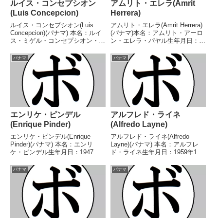
ルイス・コンセプシオン
アムリト・エレラ(Amrit
(Luis Concepcion)
Herrera)
ルイス・コンセプシオン(Luis
アムリト・エレラ(Amrit Herrera)
Concepcion)(パナマ) 本名：ルイ
(パナマ)本名：アムリト・アーロ
ス・ミゲル・コンセプシオン・モ
ン・エレラ・パヤル生年月日：
ンティエル生年月日：1985年10
1992年8月10日国籍：パナマ戦
月6日国籍：パナマ戦績：52戦40
績：15戦10勝(4KO)4敗1無効試合
パナマ
パナマ
勝(29KO)12敗 【獲得タイトル】
【獲得タイトル】パナマライトフ
WBAボリビア地域スーパー...
ライ級王座WBC中央アメリカ
ラ...
エンリケ・ピンデル
アルフレド・ライネ
(Enrique Pinder)
(Alfredo Layne)
エンリケ・ピンデル(Enrique
アルフレド・ライネ(Alfredo
Pinder)(パナマ) 本名：エンリ
Layne)(パナマ) 本名：アルフレ
ケ・ピンデル生年月日：1947年8
ド・ライネ生年月日：1959年10
月7日国籍：パナマ戦績：44戦35
月9日国籍：パナマ戦績：28戦15
勝(13KO)7敗2分 【獲得タイト
勝(12KO)12敗1無効試合 【獲得
パナマ
パナマ
ル】パナマバンタム級王座NABF
タイトル】第14代WBA世界スー
北米バンタム級王座第8代WBA...
パーフェザー級王座 【戦歴】...