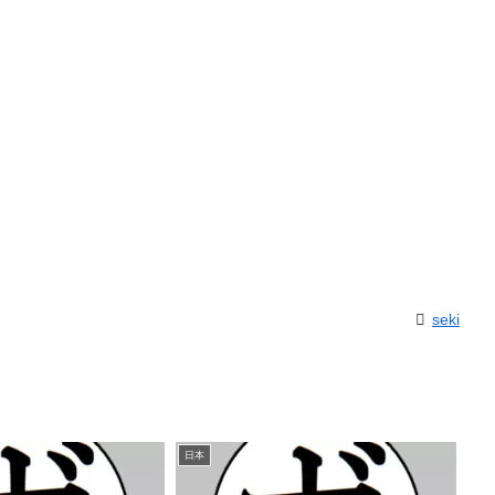
seki
日本