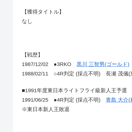
【獲得タイトル】
なし
【戦歴】
1987/12/02 ●3RKO
黒川 三智男(ゴールド)
1988/02/11 ○4R判定 (採点不明) 長瀬 茂儀(
■1991年度東日本ライトフライ級新人王予選
1991/06/25 ●4R判定 (採点不明)
青島 大介
※東日本新人王敗退