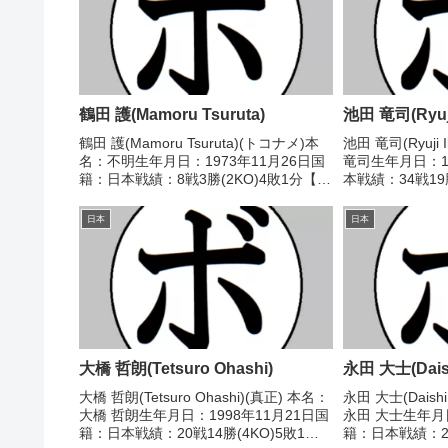
鶴田 護(Mamoru Tsuruta)
池田 竜司(Ryuji
鶴田 護(Mamoru Tsuruta)(トコナメ)本
池田 竜司(Ryuji
名：不明生年月日：1973年11月26日国
竜司生年月日：1
籍：日本戦績：8戦3勝(2KO)4敗1分【獲
本戦績：34戦19勝
得タイトル】なし【戦歴】1999/09/15
得タイトル】20
○2RKO 谷 英樹(鈴鹿ニイ
新人王 【戦歴】20
日本
日本
ミ)1999/12/04...
3-...
大橋 哲朗(Tetsuro Ohashi)
永田 大士(Daish
大橋 哲朗(Tetsuro Ohashi)(真正) 本名：
永田 大士(Daishi
大橋 哲朗生年月日：1998年11月21日国
永田 大士生年月日
籍：日本戦績：20戦14勝(4KO)5敗1
籍：日本戦績：29