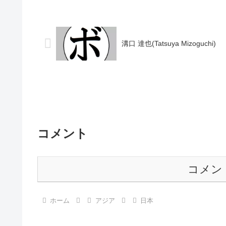
分 【獲得タイトル】2018年度全日本ス
分 【獲得タイト
ーパーフライ級新人王第20代WBOアジ
会人選手権ライ
アパシフィックスー...
マチュア)2015年度
溝口 達也(Tatsuya Mizoguchi)
コメント
コメン
ホーム
アジア
日本