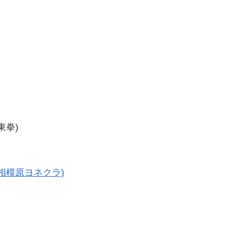
東拳)
(相模原ヨネクラ)