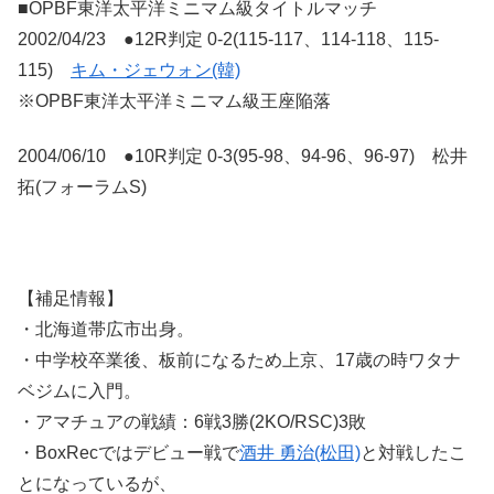
■OPBF東洋太平洋ミニマム級タイトルマッチ
2002/04/23 ●12R判定 0-2(115-117、114-118、115-
115)
キム・ジェウォン(韓)
※OPBF東洋太平洋ミニマム級王座陥落
2004/06/10 ●10R判定 0-3(95-98、94-96、96-97) 松井
拓(フォーラムS)
【補足情報】
・北海道帯広市出身。
・中学校卒業後、板前になるため上京、17歳の時ワタナ
ベジムに入門。
・アマチュアの戦績：6戦3勝(2KO/RSC)3敗
・BoxRecではデビュー戦で
酒井 勇治(松田)
と対戦したこ
とになっているが、