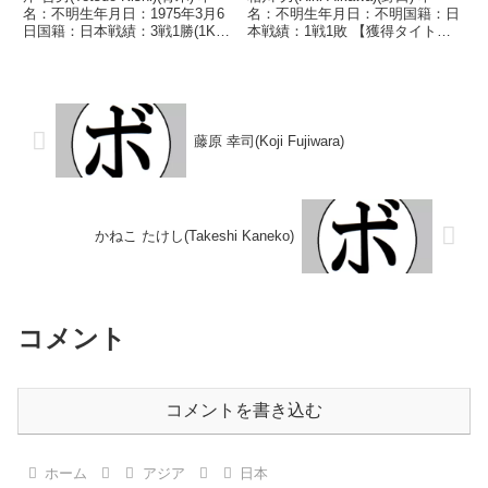
名：不明生年月日：1975年3月6
名：不明生年月日：不明国籍：日
日国籍：日本戦績：3戦1勝(1KO)
本戦績：1戦1敗 【獲得タイト
2敗 【獲得タイトル】なし 【戦
ル】なし 【戦歴】1955/12/21
歴】1995/01/09 ○2RKO 小泉
●4R判定 (採点不明) 菊田 恒男
雅幸(斎田)■1995年度東日本スー
(ピストン堀口) 【補足情報】・
パーフラ...
BoxRecには選手情報...
藤原 幸司(Koji Fujiwara)
かねこ たけし(Takeshi Kaneko)
コメント
コメントを書き込む
ホーム
アジア
日本