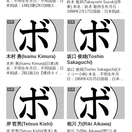
名：不明生年月日：不明国籍：日
鈴木 敬祥(Takayoshi Suzuki)(帝
本戦績：14戦3勝(2KO)8敗3
拳) 本名：鈴木 敬祥生年月日：
分 【獲得タイトル】なし 【戦
1998年2月17日国籍：日本戦績：
歴】1942/10/30 ●1RTKO 串田
9戦5勝(1KO)3敗1分 【獲得タイ
昇(不二)1943/01/04 ●3RTKO
トル】なし 【戦歴】
日本
日本
串田...
2017/07/01 ○4R判定 2-0(39-
38、38-38...
木村 勇(Isamu Kimura)
坂口 俊雄(Toshio
Sakaguchi)
木村 勇(Isamu Kimura)(日東)本
名：不明生年月日：不明国籍：日
坂口 俊雄(Toshio Sakaguchi)(タ
本戦績：2戦1敗1分【獲得タイト
イコー小林) 本名：不明生年月
ル】なし【戦歴】1942/07/26
日：1968年4月25日国籍：日本戦
●1RKO 武藤 鏡一(拳道
績：9戦6勝(3KO)3敗 【獲得タイ
会)1943/05/02 △6R判定 (採点
トル】なし 【戦歴】
日本
日本
不明) 串田 昇(不二...
1992/11/09 ○4R判定 (採点不
明) タイガー・フキ(マ...
岸 哲男(Tetsuo Kishi)
相川 力(Riki Aikawa)
岸 哲男(Tetsuo Kishi)(青木) 本
相川 力(Riki Aikawa)(野口) 本