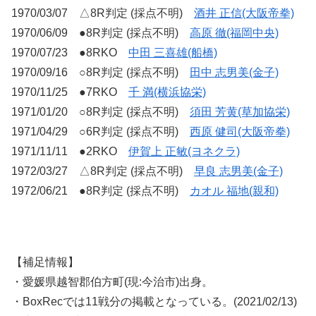
1970/03/07 △8R判定 (採点不明)
酒井 正信(大阪帝拳)
1970/06/09 ●8R判定 (採点不明)
高原 徹(福岡中央)
1970/07/23 ●8RKO
中田 三喜雄(船橋)
1970/09/16 ○8R判定 (採点不明)
田中 志男美(金子)
1970/11/25 ●7RKO
千 満(横浜協栄)
1971/01/20 ○8R判定 (採点不明)
須田 芳黄(草加協栄)
1971/04/29 ○6R判定 (採点不明)
西原 健司(大阪帝拳)
1971/11/11 ●2RKO
伊賀上 正敏(ヨネクラ)
1972/03/27 △8R判定 (採点不明)
早良 志男美(金子)
1972/06/21 ●8R判定 (採点不明)
カオル 福地(親和)
【補足情報】
・愛媛県越智郡伯方町(現:今治市)出身。
・BoxRecでは11戦分の掲載となっている。(2021/02/13)