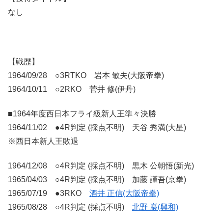
なし
【戦歴】
1964/09/28 ○3RTKO 岩本 敏夫(大阪帝拳)
1964/10/11 ○2RKO 菅井 修(伊丹)
■1964年度西日本フライ級新人王準々決勝
1964/11/02 ●4R判定 (採点不明) 天谷 秀満(大星)
※西日本新人王敗退
1964/12/08 ○4R判定 (採点不明) 黒木 公朝悟(新光)
1965/04/03 ○4R判定 (採点不明) 加藤 謹吾(京拳)
1965/07/19 ●3RKO
酒井 正信(大阪帝拳)
1965/08/28 ○4R判定 (採点不明)
北野 巌(興和)