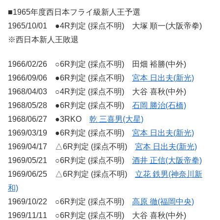
■1965年度西日本フライ級新人王予選
1965/10/01 ●4R判定 (採点不明) 大塚 順一(大阪帝拳)
※西日本新人王敗退
1966/02/26 ○6R判定 (採点不明) 田畑 裕勝(中外)
1966/09/06 ●6R判定 (採点不明)
宮本 日出夫(新光)
1968/04/03 ○4R判定 (採点不明) 大谷 喜秋(中外)
1968/05/28 ●6R判定 (採点不明)
石岡 勝治(石橋)
1968/06/27 ●3RKO
乾 三喜男(大星)
1969/03/19 ●6R判定 (採点不明)
宮本 日出夫(新光)
1969/04/17 △6R判定 (採点不明)
宮本 日出夫(新光)
1969/05/21 ○6R判定 (採点不明)
酒井 正信(大阪帝拳)
1969/06/25 △6R判定 (採点不明)
立花 鉄男(神奈川新
和)
1969/10/22 ○6R判定 (採点不明)
高原 徹(福岡中央)
1969/11/11 ○6R判定 (採点不明) 大谷 喜秋(中外)