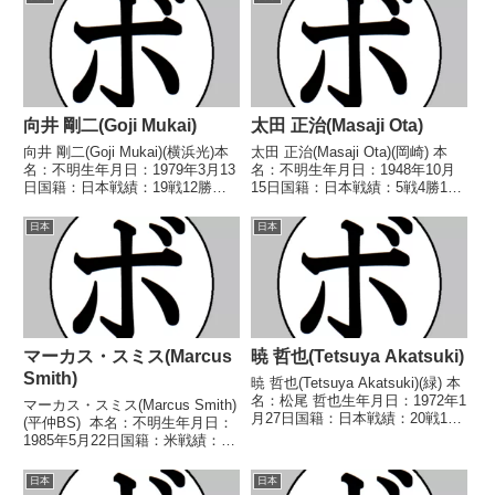
向井 剛二(Goji Mukai)
太田 正治(Masaji Ota)
向井 剛二(Goji Mukai)(横浜光)本
太田 正治(Masaji Ota)(岡崎) 本
名：不明生年月日：1979年3月13
名：不明生年月日：1948年10月
日国籍：日本戦績：19戦12勝
15日国籍：日本戦績：5戦4勝1
(7KO)6敗1分【獲得タイトル】な
敗 【獲得タイトル】1980年度中
し【戦歴】1997/10/03 ○4R判
日本スーパーフェザー級新人
日本
日本
定 (採点不明) 大和田 守克(高
王 【戦歴】1980/08/17 ○4R判
崎)1997/12...
定 (採点不明) 安井 俊...
マーカス・スミス(Marcus
暁 哲也(Tetsuya Akatsuki)
Smith)
暁 哲也(Tetsuya Akatsuki)(緑) 本
名：松尾 哲也生年月日：1972年1
マーカス・スミス(Marcus Smith)
月27日国籍：日本戦績：20戦13
(平仲BS) 本名：不明生年月日：
勝(8KO)7敗 【獲得タイトル】
1985年5月22日国籍：米戦績：10
1991年度中日本フライ級新人
戦7勝(7KO)2敗1分 【獲得タイト
王 【戦歴】1990/08/05
ル】2017年度全日本スーパーラ
日本
日本
○1RKO 吉田 ...
イト級新人王 【戦歴】