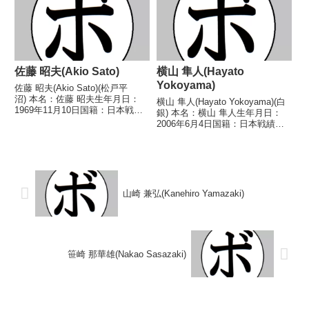
2016/03/13 ○1...
佐藤 昭夫(Akio Sato)
横山 隼人(Hayato
Yokoyama)
佐藤 昭夫(Akio Sato)(松戸平
沼) 本名：佐藤 昭夫生年月日：
横山 隼人(Hayato Yokoyama)(白
1969年11月10日国籍：日本戦
銀) 本名：横山 隼人生年月日：
績：5戦5勝(1KO) 【獲得タイト
2006年6月4日国籍：日本戦績：8
ル】なし 【戦歴】1988/06/28
戦3勝(1KO)4敗2分 【獲得タイト
○1RKO 倉田 光正(進
ル】なし 【戦歴】2023/09/18
光)1988/09/06 ○4R...
●4R判定 1-2(39-37、37-39、3...
山崎 兼弘(Kanehiro Yamazaki)
笹崎 那華雄(Nakao Sasazaki)