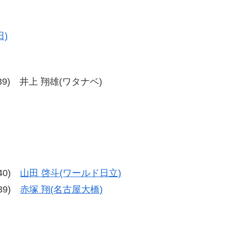
)
37-39) 井上 翔雄(ワタナベ)
-40)
山田 啓斗(ワールド日立)
-39)
赤塚 翔(名古屋大橋)