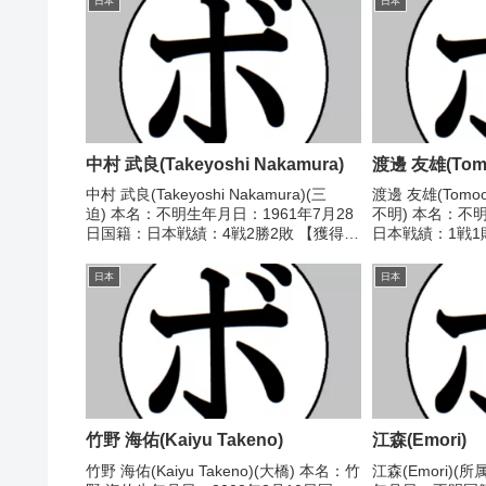
日本
日本
中村 武良(Takeyoshi Nakamura)
渡邊 友雄(Tomo
中村 武良(Takeyoshi Nakamura)(三
渡邊 友雄(Tomoo
迫) 本名：不明生年月日：1961年7月28
不明) 本名：不
日国籍：日本戦績：4戦2勝2敗 【獲得タ
日本戦績：1戦1
イトル】なし 【戦歴】1978/07/27
し 【戦歴】1946
●4R判定 (採点不明) 青木 一範(高
不明) 東浦 秀
日本
日本
橋)1979/05...
戦績/戦歴は判明済
竹野 海佑(Kaiyu Takeno)
江森(Emori)
竹野 海佑(Kaiyu Takeno)(大橋) 本名：竹
江森(Emori)