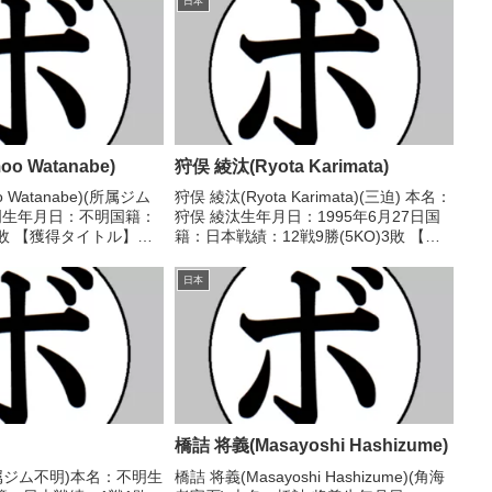
日本
o Watanabe)
狩俣 綾汰(Ryota Karimata)
 Watanabe)(所属ジム
狩俣 綾汰(Ryota Karimata)(三迫) 本名：
明生年月日：不明国籍：
狩俣 綾汰生年月日：1995年6月27日国
敗 【獲得タイトル】な
籍：日本戦績：12戦9勝(5KO)3敗 【獲
/04/21 ●6R判定 (採点
得タイトル】2020年度全日本ライトフ
明(不二) 【補足情報】・
ライ級新人王 【戦歴】2019/06/09
日本
...
○1R棄権 楠...
橋詰 将義(Masayoshi Hashizume)
(所属ジム不明)本名：不明生
橋詰 将義(Masayoshi Hashizume)(角海