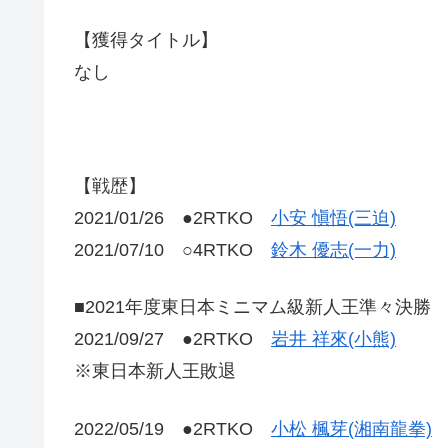
【獲得タイトル】
なし
【戦歴】
2021/01/26 ●2RTKO
小安 愼悟(三迫)
2021/07/10 ○4RTKO
鈴木 優志(一力)
■2021年度東日本ミニマム級新人王準々決勝
2021/09/27 ●2RTKO
岩井 祥來(小熊)
※東日本新人王敗退
2022/05/19 ●2RTKO
小松 楓芽(湘南龍拳)