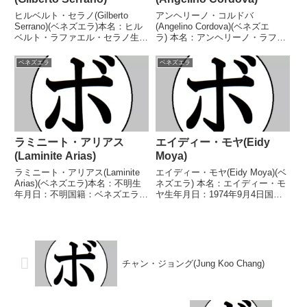
ヒルベルト・セラノ(Gilberto
アンヘリーノ・コルドバ
Serrano)(ベネズエラ)本名：ヒル
(Angelino Cordova)(ベネズエ
ベルト・ラファエル・セラノ生年
ラ) 本名：アンヘリーノ・ラファ
月日：1970年3月19日国籍：ベネ
エル・コルドバ・マルティ生年月
ズエラ戦績：27戦20勝(16KO)6敗
日：1995年10月7日国籍：ベネズ
ベネズエラ
ベネズエラ
1分【獲得タイトル】ベネズエラ
エラ戦績：23戦19勝(12KO)1敗2
ライト級王座WBAボリビア...
分1無効試合 【獲得タイトル】
WB...
ラミニート・アリアス
エイディー・モヤ(Eidy
(Laminite Arias)
Moya)
ラミニート・アリアス(Laminite
エイディー・モヤ(Eidy Moya)(ベ
Arias)(ベネズエラ)本名：不明生
ネズエラ) 本名：エイディー・モ
年月日：不明国籍：ベネズエラ戦
ヤ生年月日：1974年9月4日国
績：不明【獲得タイトル】なし
籍：ベネズエラ戦績：21戦17勝
【戦歴】不明【補足情報】・戦
(9KO)3敗1分 【獲得タイトル】
績/戦歴はいずれも不明。・ノン
WBAボリビア地域スーパーフラ
フィクション小説「狂気に生き」
イ級王座WBA世界バンタム級暫
の中で、リゴベル...
定王座...
チャン・ジョング(Jung Koo Chang)