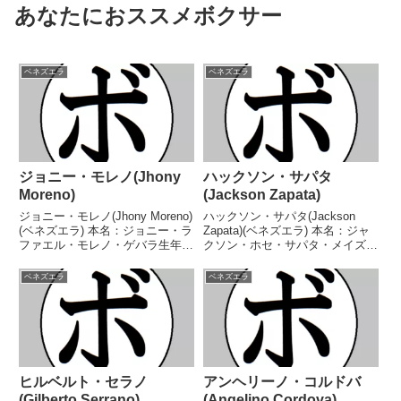
あなたにおススメボクサー
ベネズエラ
ベネズエラ
ジョニー・モレノ(Jhony
ハックソン・サパタ
Moreno)
(Jackson Zapata)
ジョニー・モレノ(Jhony Moreno)
ハックソン・サパタ(Jackson
(ベネズエラ) 本名：ジョニー・ラ
Zapata)(ベネズエラ) 本名：ジャ
ファエル・モレノ・ゲバラ生年月
クソン・ホセ・サパタ・メイズ生
日：1989年7月18日国籍：ベネズ
年月日：1996年8月24日国籍：ベ
エラ戦績：17戦16勝(13KO)1
ネズエラ戦績：16戦11勝(9KO)3
ベネズエラ
ベネズエラ
敗 【獲得タイトル】なし 【戦
敗2分 【獲得タイトル】ベネズエ
歴】2014/05/24 ○2...
ラライトフライ級王座 【戦歴...
ヒルベルト・セラノ
アンヘリーノ・コルドバ
(Gilberto Serrano)
(Angelino Cordova)