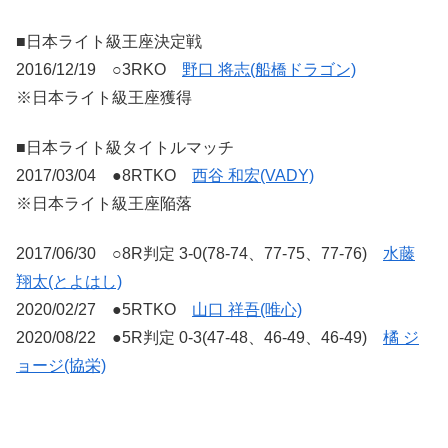
■日本ライト級王座決定戦
2016/12/19 ○3RKO
野口 将志(船橋ドラゴン)
※日本ライト級王座獲得
■日本ライト級タイトルマッチ
2017/03/04 ●8RTKO
西谷 和宏(VADY)
※日本ライト級王座陥落
2017/06/30 ○8R判定 3-0(78-74、77-75、77-76)
水藤
翔太(とよはし)
2020/02/27 ●5RTKO
山口 祥吾(唯心)
2020/08/22 ●5R判定 0-3(47-48、46-49、46-49)
橘 ジ
ョージ(協栄)