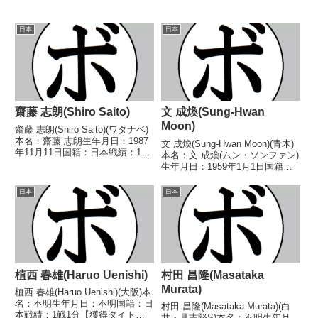
日本
日本
齋藤 志朗(Shiro Saito)
文 成煥(Sung-Hwan
Moon)
齋藤 志朗(Shiro Saito)(ワタナベ)
本名：齋藤 志朗生年月日：1987
文 成煥(Sung-Hwan Moon)(青木)
年11月11日国籍：日本戦績：15
本名：文 成煥(ムン・ソンファン)
戦7勝(2KO)6敗2分【獲得タイト
生年月日：1959年1月1日国籍：
ル】なし【戦歴】2009/03/28
日本戦績：23戦15勝(5KO)5敗3分
○2RTKO 堀部 優介(小
【獲得タイトル】1989年度A級ボ
日本
日本
熊)2009/10/0...
クサー賞金トーナメントスーパー
バンタム級優勝【戦歴...
植西 春雄(Haruo Uenishi)
村田 昌隆(Masataka
Murata)
植西 春雄(Haruo Uenishi)(大阪)本
名：不明生年月日：不明国籍：日
村田 昌隆(Masataka Murata)(白
本戦績：1戦1分【獲得タイト
井・具志堅S)本名：不明生年月