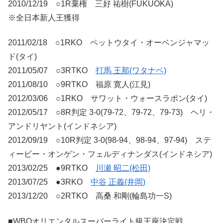
2010/12/19 ○1R棄権 三好 祐樹(FUKUOKA)
※全日本新人王獲得
2011/02/18 ○1RKO ペットウタイ・オーベンジャマッ
ド(タイ)
2011/05/07 ○3RTKO
打馬 王那(ワタナベ)
2011/08/10 ○9RTKO 福原 寛人(江見)
2012/03/06 ○1RKO サワット・ウォースラポン(タイ)
2012/05/17 ○8R判定 3-0(79-72、79-72、79-73) ヘリ・
アンドリヤント(インドネシア)
2012/09/19 ○10R判定 3-0(98-94、98-94、97-94) ステ
ィービー・オンゲン・フェルディナンダス(インドネシア)
2013/02/25 ●9RTKO
川瀬 昭二(松田)
2013/07/25 ●3RKO
中谷 正義(井岡)
2013/12/20 ○2RTKO 高桑 和剛(輪島功一S)
■WBOオリエンタルスーパーライト級王座決定戦