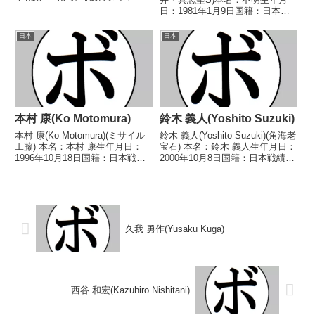
ル】なし【戦歴】1946/01/07
日：1981年1月9日国籍：日本戦
△6R判定 (採点不明) 中塚 四郎
績：26戦18勝(11KO)7敗1分【獲
(京都)【補足情報】・BoxRecで
得タイトル】2002年度B級トーナ
日本
日本
は選手情報の掲載がない...
メントフェザー級優勝【戦歴】
1999/06/28 ○1...
本村 康(Ko Motomura)
鈴木 義人(Yoshito Suzuki)
本村 康(Ko Motomura)(ミサイル
鈴木 義人(Yoshito Suzuki)(角海老
工藤) 本名：本村 康生年月日：
宝石) 本名：鈴木 義人生年月日：
1996年10月18日国籍：日本戦
2000年10月8日国籍：日本戦績：
績：5戦2勝(2KO)3敗 【獲得タイ
2戦2敗 【獲得タイトル】な
トル】2024年度西部日本ウェル
し 【戦歴】2024/04/30
ター級新人王 【戦歴】
●4RTKO 瀬筒 陸斗
2023/06/25 ○2RTKO 新...
(M.T)2024/09/25 ●...
久我 勇作(Yusaku Kuga)
西谷 和宏(Kazuhiro Nishitani)