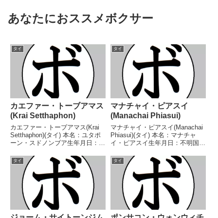
あなたにおススメボクサー
タイ
タイ
カエファー・トーブアマス
マナチャイ・ピアスイ
(Krai Setthaphon)
(Manachai Phiasui)
カエファー・トーブアマス(Krai
マナチャイ・ピアスイ(Manachai
Setthaphon)(タイ) 本名：ユタポ
Phiasui)(タイ) 本名：マナチャ
ーン・スドノンブア生年月日：
イ・ピアスイ生年月日：不明国
1986年5月2日国籍：タイ戦績：
籍：タイ戦績：10戦5勝(2KO)5
45戦34勝(24KO)11敗 【獲得タイ
敗 【獲得タイトル】なし 【戦
タイ
タイ
トル】WBCアジア(ABCO)コンチ
歴】2023/04/19 ○6R判定 3-
ネンタルフェザー級王...
0(59-55、59-5...
ジョーム・サイトーンジム
ポンサコン・ウォンウィチ