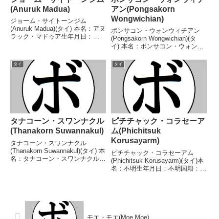
(Anuruk Madua)
アン(Pongsakorn
Wongwichian)
ジョーム・サイトーンジム
(Anuruk Madua)(タイ) 本名：アヌ
ポンサコン・ウォンウィチアン
ラック・マドゥア生年月日：
(Pongsakorn Wongwichian)(タ
1997年7月13日国籍：タイ戦績：
イ) 本名：ポンサコン・ウォンウ
30戦14勝(11KO)15敗1分 【獲得
ィチアン生年月日：不明国籍：タ
タイトル】なし 【戦歴】
イ戦績：8戦6勝(2KO)2敗 【獲得
タイ
タイ
2017/06/18 ●5RTKO 小野...
タイトル】なし 【戦歴】
2023/11/25 ○1RTKO ...
タナコーン・スワンナクル
ピチチャック・コラセーア
(Thanakorn Suwannakul)
ム(Phichitsuk
Korusayarm)
タナコーン・スワンナクル
(Thanakorn Suwannakul)(タイ) 本
ピチチャック・コラセーアム
名：タナコーン・スワンナクル生
(Phichitsuk Korusayarm)(タイ)本
年月日：不明国籍：タイ戦績：8
名：不明生年月日：不明国籍：タ
戦5勝(1KO)3敗 【獲得タイトル】
イ戦績：9戦5勝(1KO)4敗【獲得
なし 【戦歴】2023/04/29 ●4R
タイトル】タイ国フライ級王座
棄権 サタポーン・N...
【戦歴】1980/01/13 ○6R判定
(採点不明) モンコル...
モエ・モエ(Moe Moe)