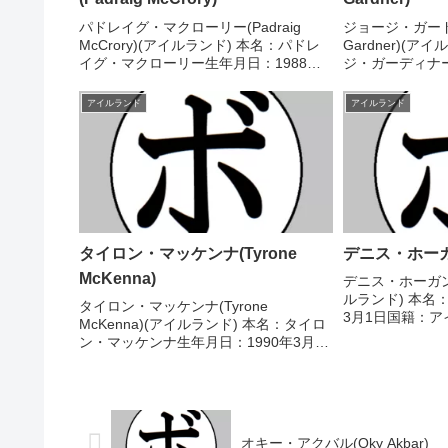
パドレイグ・マクローリー(Padraig
ジョージ・ガードナ
McCrory)(アイルランド) 本名：パドレ
Gardner)(
イグ・マクローリー生年月日：1988年6
ジ・ガーディナー
月20日国籍：アイルランド戦績：22戦
17日国籍：アイ
20勝(10KO)2敗 【獲得タイトル】BUIア
勝(30KO)11
アイルランド
アイルランド
イルランド-セルティックス...
得タイトル】英国
タイロン・マッケンナ(Tyrone
デニス・ホーガン(
McKenna)
デニス・ホーガン(D
ルランド) 本名
タイロン・マッケンナ(Tyrone
3月1日国籍：ア
McKenna)(アイルランド) 本名：タイロ
31勝(7KO)5
ン・マッケンナ生年月日：1990年3月3
州-クイーンズ
日国籍：アイルランド戦績：32戦25勝
州-クイーンズラ
(8KO)6敗1分 【獲得タイトル】BUIアイ
ルランド-セルティックスーパーライ...
オキー・アクバル(Oky Akbar)