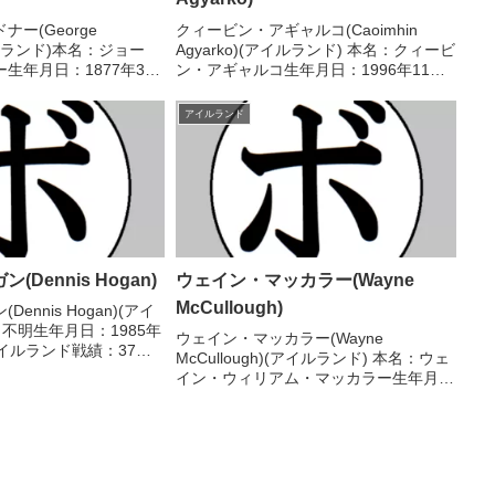
ー(George
クィービン・アギャルコ(Caoimhin
アイルランド)本名：ジョー
Agyarko)(アイルランド) 本名：クィービ
生年月日：1877年3月
ン・アギャルコ生年月日：1996年11月
ルランド戦績：68戦43
29日国籍：アイルランド戦績：19戦18
敗8分4無効試合2無判定【獲
勝(7KO)1敗 【獲得タイトル】WBAコン
アイルランド
ミドル級王座米国ミ...
チネンタルスーパーウェルタ...
Dennis Hogan)
ウェイン・マッカラー(Wayne
McCullough)
ennis Hogan)(アイ
：不明生年月日：1985年
ウェイン・マッカラー(Wayne
イルランド戦績：37戦
McCullough)(アイルランド) 本名：ウェ
敗1分 【獲得タイトル】豪
イン・ウィリアム・マッカラー生年月
ランド州ミドル級王座豪
日：1970年7月7日国籍：米戦績：34戦
ンド州スーパー...
27勝(18KO)7敗 【獲得タイトル】1990
年度コモンウェルスゲームスフライ...