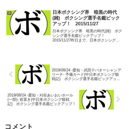
ップ！ 午前中から開始される中日本・西
部日本新人王対抗戦を終え、16:00から開
催されるのが、第50回岐阜ボクシ...
日本ボクシング界 暗黒の時代
雑
(雑) ボクシング選手名鑑ピック
アップ！ 2015/11/27
日本ボクシング界 暗黒の時代(雑) ボク
シング選手名鑑ピックアップ！
2015/11/27昨日まで、日本ボクシング界
の世界挑戦21連敗を振り返りました
が…。全然知らなかったことも多々出て
来ました。21連敗って言葉は知ってたん
ですが、どの試合...
2019/08/24 -愛知・武田テバオーシャンア
リーナ- 予備カード(中日本ボクシング観
戦記) ボクシング選手名鑑ピックアッ
プ！
2019/08/24 -愛知・刈谷あいおいホール
(一部)- 前置き(中日本ボクシング観戦
記) ボクシング選手名鑑ピックアップ！
コメント