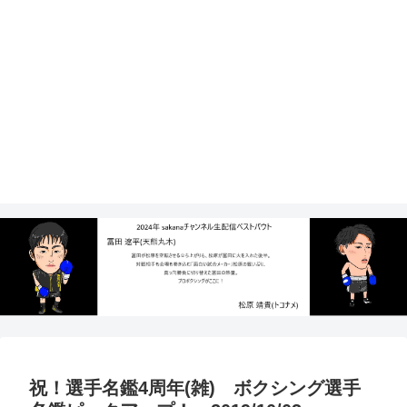
祝！選手名鑑4周年(雑) ボクシング選手