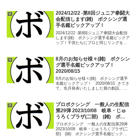
今月のお知らせ事項でございます。昨日
はメッセウィング・みえで市野ジム主催
興行。既に見どころ紹介記事は作成済み
2024/12/22 -第8回ジュニア拳闘大
雑
ですので...
会配信します(雑) ボクシング選
手名鑑ピックアップ！
2024/12/22 -第8回ジュニア拳闘大会配信
します(雑) ボクシング選手名鑑ピックア
ップ！子供たちにプロと同じリングを！
こちらがメインそしてこちらがおしゃべ
りつきサブ配信子供たちにプロと同じリ
ングを！というわけで、我々もプロ仕様
8月のお知らせ様々(雑) ボクシン
雑
で子供...
グ選手名鑑ピックアップ！
2020/08/15
8月のお知らせ様々(雑) ボクシング選手
名鑑ピックアップ！ 2020/08/15 さてさ
て、先月発表いたしました賞の創設。
「ボクシング選手名鑑表彰」といたしま
して7月1日に新たな賞を創設することを
発表しております。ファンや選手の投稿
プロボクシング 一般人の生配信
雑
により...
第29弾 2023/10/08 岐阜・じゅ
うろくプラザ(二部) (雑) ボク
シング選手名鑑ピックアップ！
プロボクシング 一般人の生配信第29弾
2023/10/08 岐阜・じゅうろくプラザ(二
部) (雑) ボクシング選手名鑑ピックア