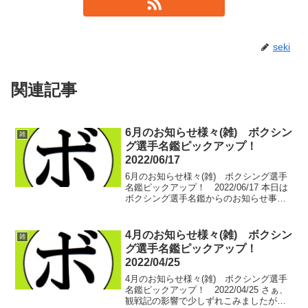
seki
関連記事
6月のお知らせ様々(雑) ボクシン
雑
グ選手名鑑ピックアップ！
2022/06/17
6月のお知らせ様々(雑) ボクシング選手
名鑑ピックアップ！ 2022/06/17 本日は
ボクシング選手名鑑からのお知らせ事
項。 まずは配信について。7月には以下
二つの中日本での興行がございます。
SPLENDID BOXING2022年7月1...
4月のお知らせ様々(雑) ボクシン
雑
グ選手名鑑ピックアップ！
2022/04/25
4月のお知らせ様々(雑) ボクシング選手
名鑑ピックアップ！ 2022/04/25 さぁ、
観戦記の影響で少しずれこみましたが、