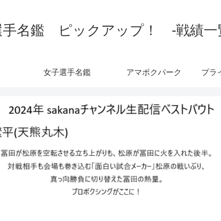
手名鑑 ピックアップ！ -戦績一覧-
女子選手名鑑
アマボクパーク
プラ