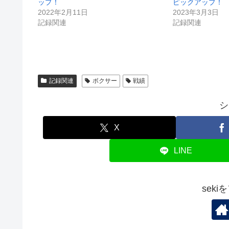
ップ！
ピックアップ！
2022年2月11日
2023年3月3日
記録関連
記録関連
記録関連
ボクサー
戦績
シ
X
LINE
sek