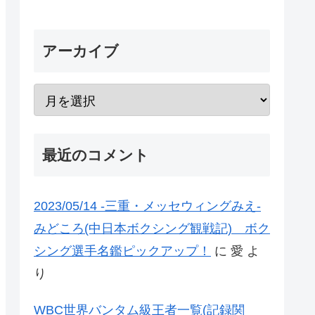
アーカイブ
最近のコメント
2023/05/14 -三重・メッセウィングみえ-
みどころ(中日本ボクシング観戦記) ボク
シング選手名鑑ピックアップ！
に
愛
よ
り
WBC世界バンタム級王者一覧(記録関